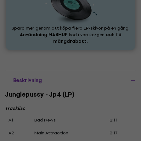
Spara mer genom att köpa flera LP-skivor på en gång.
Användning
MASHUP
kod i varukorgen
och få
mängdrabatt.
Beskrivning
Junglepussy - Jp4 (LP)
Tracklist
A1
Bad News
2:11
A2
Main Attraction
2:17