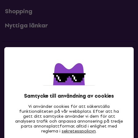
Shopping
Nyttiga länkar
Kontakter
Kontakta oss
Samtycke till användning av cookies
Vi använder cookies för att säkerställa
funktionaliteten på vår webbplats. Efter att ha
gett ditt samtycke använder vi dem för att
analysera trafik och anpassa annonsering på tredje
parts annonsplattformar, alltid i enlighet med
SE
reglerna i
sekretesspolicyn
.