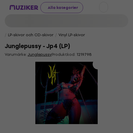
Alla kategorier
LP-skivor och CD-skivor
Vinyl LP-skivor
Junglepussy - Jp4 (LP)
Varumärke:
Junglepussy
Produktkod:
1219798