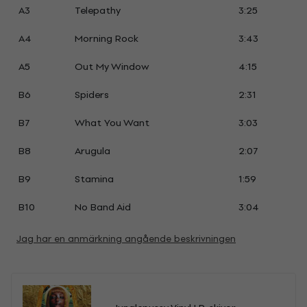
A3
Telepathy
3:25
A4
Morning Rock
3:43
A5
Out My Window
4:15
B6
Spiders
2:31
B7
What You Want
3:03
B8
Arugula
2:07
B9
Stamina
1:59
B10
No Band Aid
3:04
Jag har en anmärkning angående beskrivningen