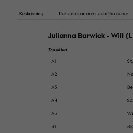
Beskrivning
Parametrar och specifikationer
Julianna Barwick - Will (L
Tracklist
A1
St
A2
Ne
A3
Be
A4
S
A5
Wi
B1
Bi