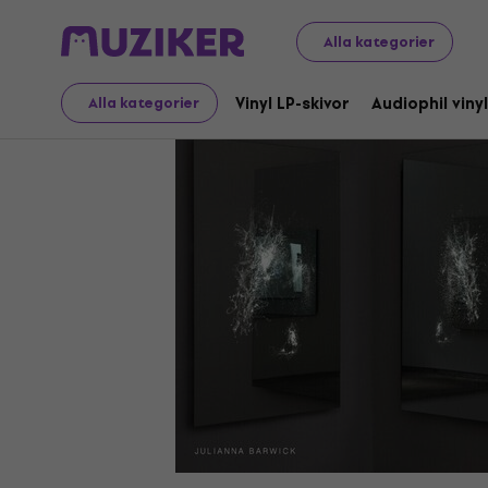
LP-skivor och CD-skivor
Vinyl LP-skivor
Alla kategorier
Vinyl LP-skivor
Audiophil vinyl
Alla kategorier