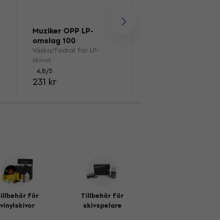
Muziker OPP LP-
Muziker MUZR01
omslag 100
Borsta
Väska/fodral för LP-
Pensel för LP-skivo
skivor
4,7
/5
149 kr
4,8
/5
231 kr
illbehör för
Tillbehör för
vinylskivor
skivspelare