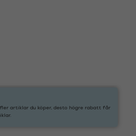
fler artiklar du köper, desto högre rabatt får
klar.