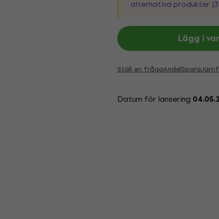
alternativa produkter (3
Lägg i va
Ställ en fråga
Andel
Spara
Jämf
Datum för lansering
04.05.