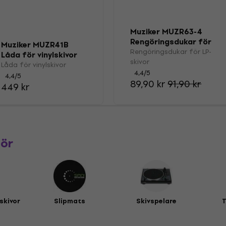
Muziker MUZR63-4
Rengöringsdukar för
Muziker MUZR41B
LP-skivor
Rengöringsdukar för LP-
Låda för vinylskivor
skivor
Låda för vinylskivor
4,4
/5
4,4
/5
89,90 kr
91,90 kr
449 kr
hör
lskivor
Slipmats
Skivspelare
T