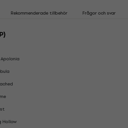
Rekommenderade tillbehör
Frågor och svar
P)
. Apolonia
bula
ached
ame
st
g Hollow