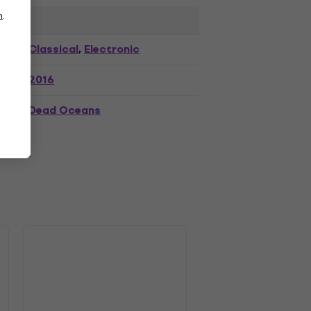
n
.
Classical
Electronic
,
2016
Dead Oceans