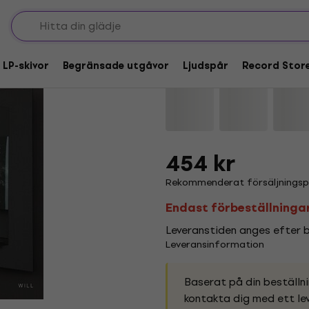
Julianna Barwick - Wi
 LP-skivor
Begränsade utgåvor
Ljudspår
Record Stor
Varumärke:
Julianna Barwick
Pr
454 kr
Rekommenderat försäljningspr
Endast förbeställninga
Leveranstiden anges efter be
Leveransinformation
Baserat på din beställn
kontakta dig med ett lev