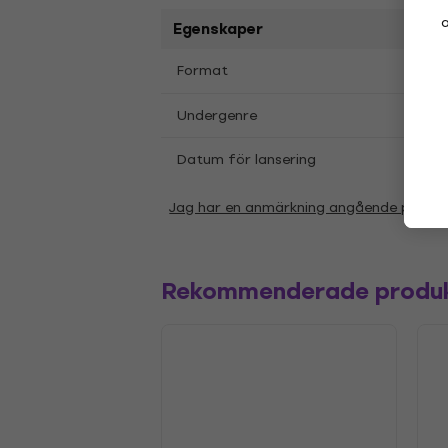
a
Egenskaper
LP
12
Format
,
Ambi
Undergenre
Datum för lansering
04.05
Jag har en anmärkning angående param
Rekommenderade produ