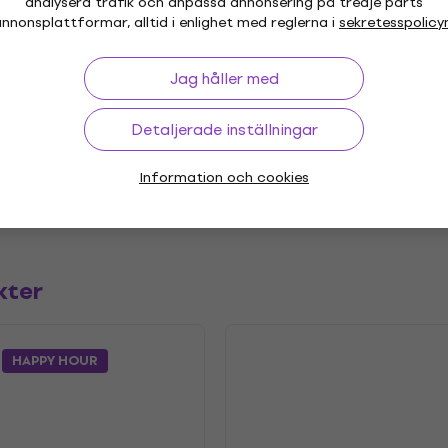
analysera trafik och anpassa annonsering på tredje parts
nnonsplattformar, alltid i enlighet med reglerna i
sekretesspolicy
"
Genre
Jag håller med
ent
Minimal
,
Utgivningsår
Detaljerade inställningar
.2016
Etikett
Information och cookies
etrarna
kter
HAPPY HOUR