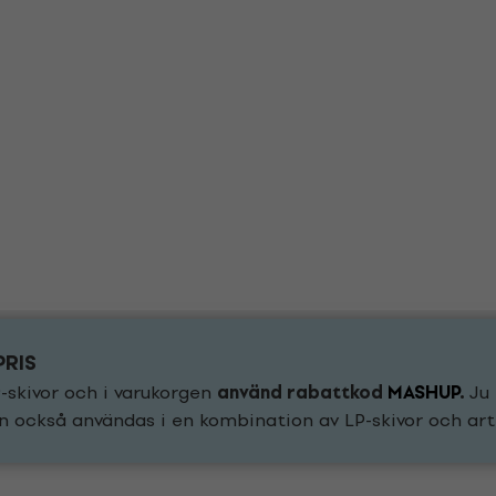
PRIS
-skivor och i varukorgen
använd rabattkod
MASHUP
.
Ju 
n också användas i en kombination av LP-skivor och arti