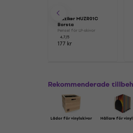
Muziker MUZR01C
Borsta
Pensel för LP-skivor
4,7
/5
177 kr
Rekommenderade tillbe
Lådor för vinylskivor
Hållare för viny