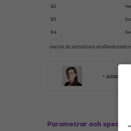
B2
He
B3
So
B4
Se
Jag har en anmärkning angående beskri
Julianna Ba
Parametrar och specifik
w