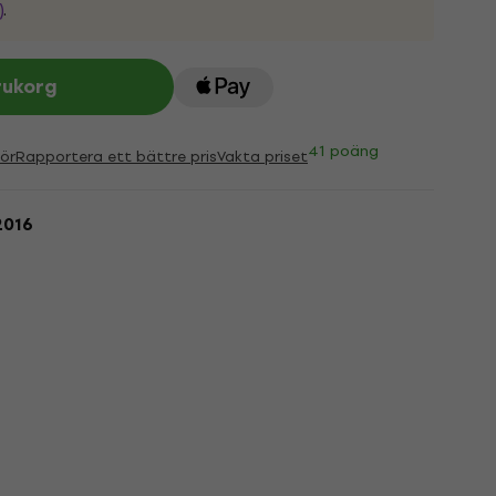
)
.
rukorg
41 poäng
ör
Rapportera ett bättre pris
Vakta priset
2016