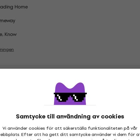
ading Home
meway
e, Know
vningen
rwick Vinyl LP-skivor
Samtycke till användning av cookies
Vi använder cookies för att säkerställa funktionaliteten på vår
ationer
ebbplats. Efter att ha gett ditt samtycke använder vi dem för a