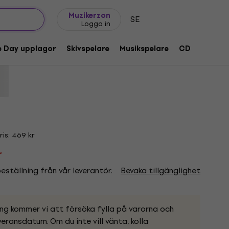
Presentidéer
FAQ
Muziker Blog
Muzikerzon
SE
Logga in
ll (LP)
e Day upplagor
Skivspelare
Musikspelare
CD
Tillbeh
oduktkod:
1219777
is: 469 kr
r
ställning från vår leverantör.
Bevaka tillgänglighet
ing kommer vi att försöka fylla på varorna och
eransdatum. Om du inte vill vänta, kolla