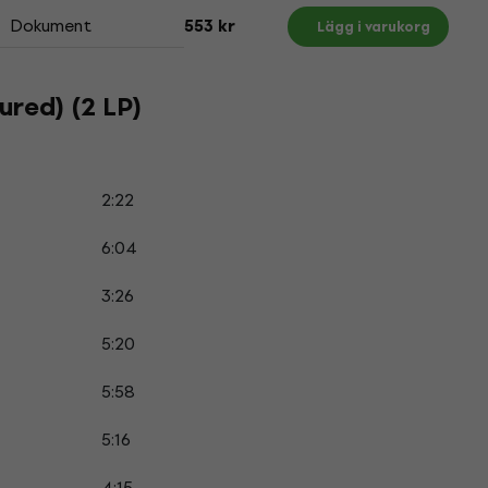
Dokument
553 kr
Lägg i varukorg
ured) (2 LP)
2:22
6:04
3:26
5:20
5:58
5:16
4:15