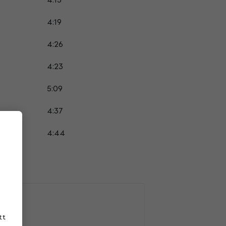
4:19
4:26
4:23
5:09
4:37
4:44
tt