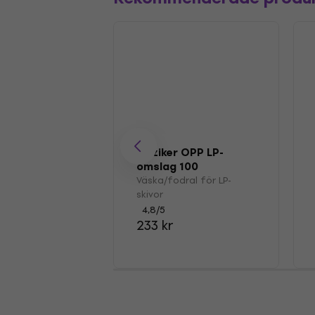
Muziker OPP LP-
omslag 100
Väska/fodral för LP-
skivor
4,8
/5
233 kr