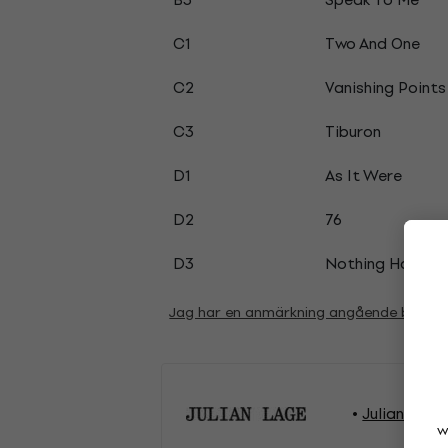
C1
Two And One
C2
Vanishing Points
C3
Tiburon
D1
As It Were
D2
76
D3
Nothing Happen
Jag har en anmärkning angående beskri
Julian Lage 
w