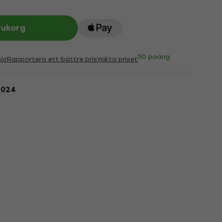
rukorg
50 poäng
ör
Rapportera ett bättre pris
Vakta priset
2024