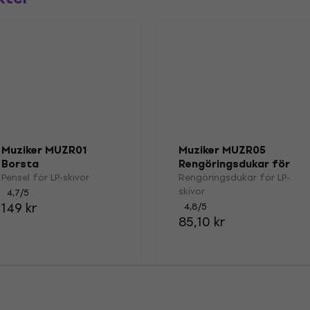
Muziker MUZR01
Muziker MUZR05
Borsta
Rengöringsdukar för
LP-skivor
Pensel för LP-skivor
Rengöringsdukar för LP-
skivor
4,7
/5
149 kr
4,8
/5
85,10 kr