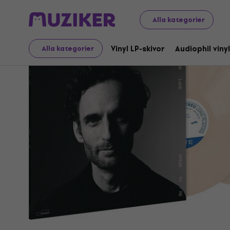
LP-skivor och CD-skivor
Vinyl LP-skivor
Alla kategorier
Vinyl LP-skivor
Audiophil vinyl
Alla kategorier