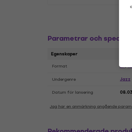
a
Parametrar och specifik
Egenskaper
LP
12
Format
,
Jazz
Undergenre
Datum för lansering
08.0
Jag har en anmärkning angående param
Rekommenderade produ