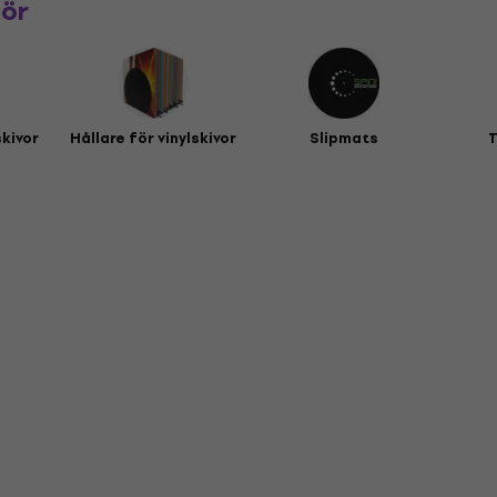
hör
skivor
Hållare för vinylskivor
Slipmats
T