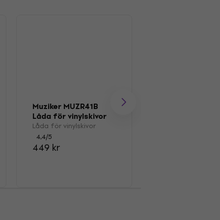
Muziker MUZR41B
Muziker MUZR0
Låda för vinylskivor
Borsta
Låda för vinylskivor
Pensel för LP-skivo
4,4
/5
4,7
/5
449 kr
181 kr