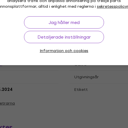
analysera trafik och anpassa annonsering på tredje parts
nnonsplattformar, alltid i enlighet med reglerna i
sekretesspolicy
Jag håller med
ationer
Detaljerade inställningar
Information och cookies
"
Genre
Utgivningsår
3.2024
Etikett
etrarna
kter