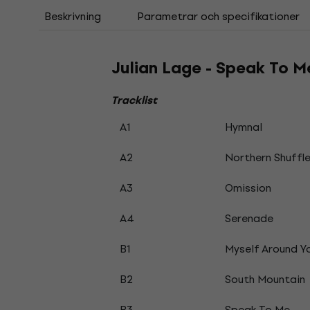
Beskrivning
Parametrar och specifikationer
Julian Lage - Speak To M
Tracklist
A1
Hymnal
A2
Northern Shuffl
A3
Omission
A4
Serenade
B1
Myself Around Y
B2
South Mountain
B3
Speak To Me