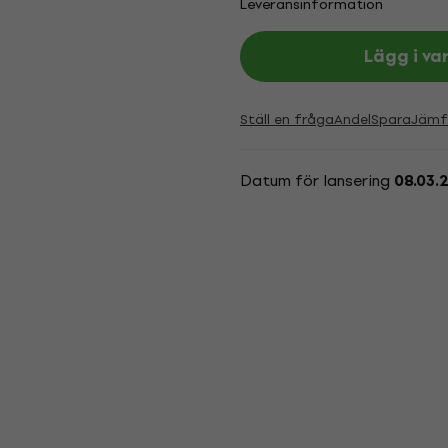
Leveransinformation
Lägg i va
Ställ en fråga
Andel
Spara
Jämf
Datum för lansering
08.03.