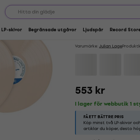
BEGRÄNSAD UPPLAGA
Julian Lage - Speak 
 LP-skivor
Begränsade utgåvor
Ljudspår
Record Stor
Coloured) (2 LP)
Varumärke:
Julian Lage
Produkt
553 kr
I lager för webbutik 1 s
FÅ ETT BÄTTRE PRIS
Köp minst två LP-skivor o
artiklar du köper, desto hö