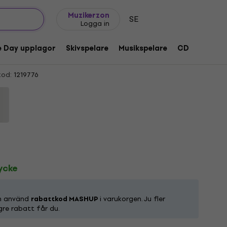
Presentidéer
FAQ
Muziker Blog
Muzikerzon
SE
Logga in
To Me (Limited Edition) (Creamy White
e Day upplagor
Skivspelare
Musikspelare
CD
Tillbeh
kod:
1219776
tycke
ch använd
rabattkod MASHUP
i varukorgen. Ju fler
gre rabatt får du.