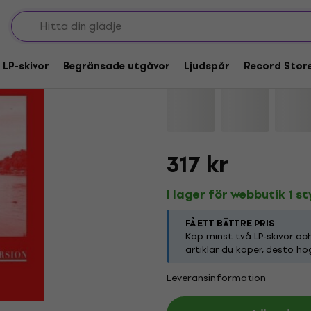
Julia Shapiro - Perfe
 LP-skivor
Begränsade utgåvor
Ljudspår
Record Stor
Varumärke:
Julia Shapiro
Produk
317 kr
I lager för webbutik 1 s
FÅ ETT BÄTTRE PRIS
Köp minst två LP-skivor o
artiklar du köper, desto hö
Leveransinformation