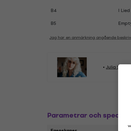
B4
I Lied
B5
Empt
Jag har en anmärkning angående beskri
Julia Shapir
Parametrar och specifik
w
Egenskaper