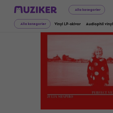
LP-skivor och CD-skivor
Vinyl LP-skivor
Alla kategorier
Vinyl LP-skivor
Audiophil vinyl
Alla kategorier