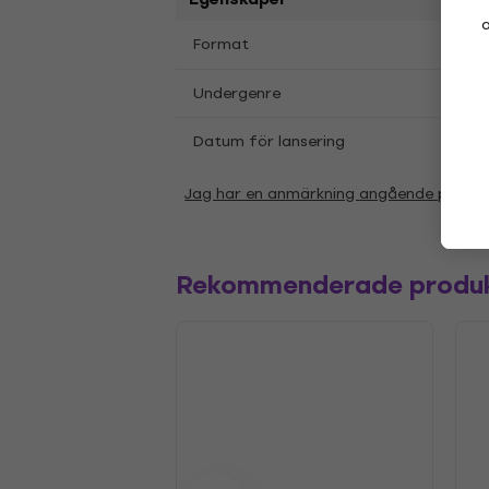
a
LP
12
Format
,
Indie
Undergenre
Datum för lansering
14.06
Jag har en anmärkning angående param
Rekommenderade produ