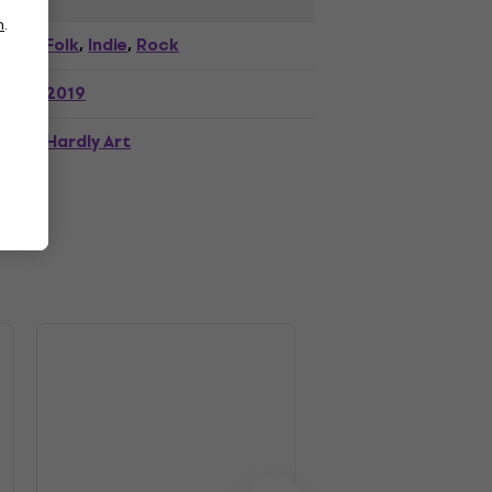
n
.
Folk
Indie
Rock
,
,
2019
Hardly Art