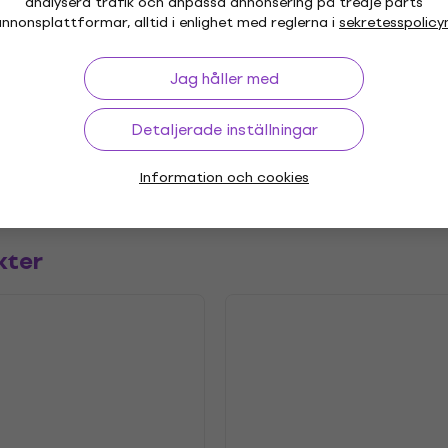
analysera trafik och anpassa annonsering på tredje parts
nnonsplattformar, alltid i enlighet med reglerna i
sekretesspolicy
"
Genre
Jag håller med
 Folk
Indie Rock
,
Utgivningsår
Detaljerade inställningar
.2019
Etikett
etrarna
Information och cookies
kter