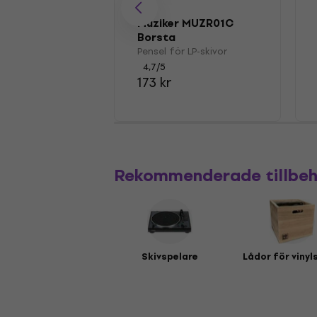
Muziker MUZR01C
Borsta
Pensel för LP-skivor
4,7
/5
173 kr
Rekommenderade tillbe
Skivspelare
Lådor för vinyl