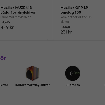
Muziker MUZR41B
Muziker OPP LP-
Låda för vinylskivor
omslag 100
Låda för vinylskivor
Väska/fodral för LP-
skivor
4,4
/5
449 kr
4,8
/5
231 kr
hör
skivor
Hållare för vinylskivor
Slipmats
T