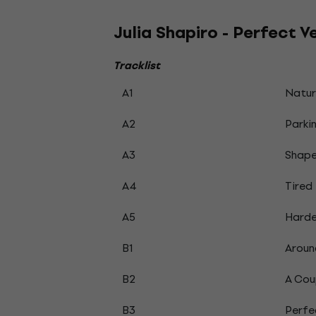
Julia Shapiro - Perfect V
Tracklist
A1
Natur
A2
Parki
A3
Shap
A4
Tired
A5
Harde
B1
Aroun
B2
A Cou
B3
Perfe