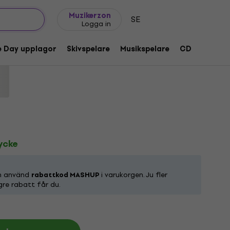
Presentidéer
FAQ
Muziker Blog
Muzikerzon
SE
Logga in
ct Version (LP)
e Day upplagor
Skivspelare
Musikspelare
CD
Tillbeh
tkod:
1219772
tycke
ch använd
rabattkod MASHUP
i varukorgen. Ju fler
gre rabatt får du.