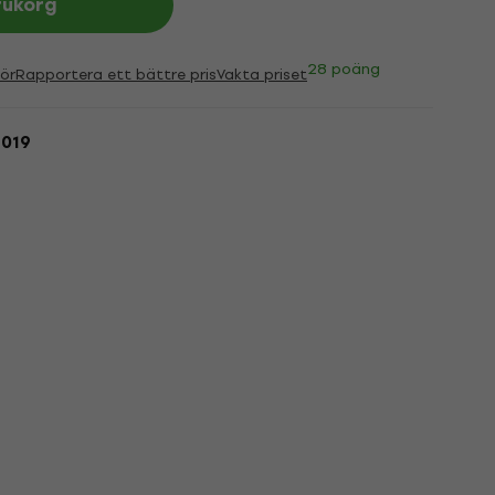
rukorg
28 poäng
ör
Rapportera ett bättre pris
Vakta priset
2019