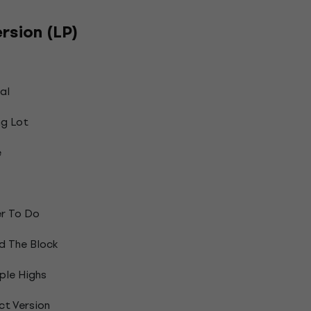
ersion (LP)
al
ng Lot
e
r To Do
d The Block
ple Highs
ct Version