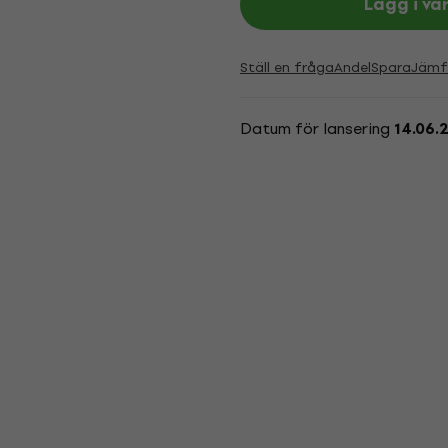
Lägg i va
Ställ en fråga
Andel
Spara
Jämf
Datum för lansering
14.06.