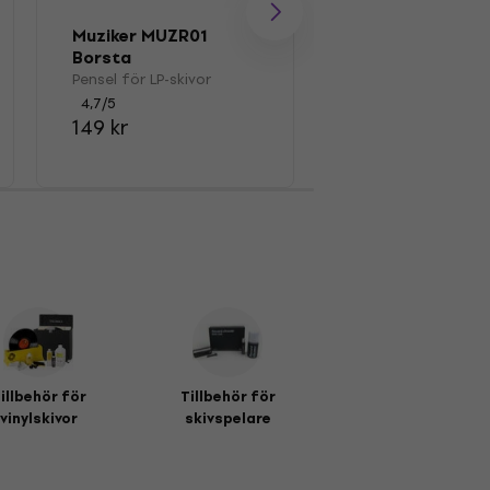
Muziker MUZR01
Muziker MUZR0
Borsta
Rengöringsduka
LP-skivor
Pensel för LP-skivor
Rengöringsdukar f
skivor
4,7
/5
149 kr
4,8
/5
85 kr
illbehör för
Tillbehör för
vinylskivor
skivspelare