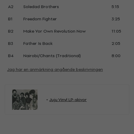
A2
Soledad Brothers
5:15
B1
Freedom Fighter
3:25
B2
Make Yor Own Revolution Now
11:05
B3
Father Is Back
2:05
B4
Nairobi/Chants (Traditional)
8:00
Jag har en anmärkning angående beskrivningen
Juju Vinyl LP-skivor