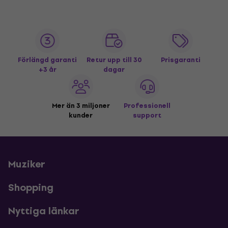
Förlängd garanti
Retur upp till 30
Prisgaranti
+3 år
dagar
Mer än 3 miljoner
Professionell
kunder
support
Muziker
Shopping
Nyttiga länkar