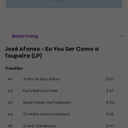
Beskrivning
José Afonso - Eu Vou Ser Como a
Toupeira (LP)
Tracklist
A1
A Morte Saiu À Rua
3:07
A2
Fui À Beira Do Mar
3:37
A3
Sete Fadas Me Fadaram
2:32
A4
Ó Minha Amora Madura
2:15
A5
O Avô Cavernoso
2:47