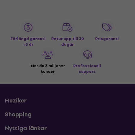
Förlängd garanti
Retur upp till 30
Prisgaranti
+3 år
dagar
Mer än 3 miljoner
Professionell
kunder
support
Muziker
Shopping
Nyttiga länkar