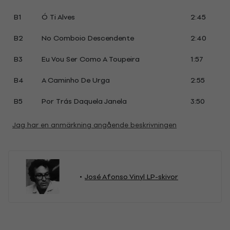
B1
Ó Ti Alves
2:45
B2
No Comboio Descendente
2:40
B3
Eu Vou Ser Como A Toupeira
1:57
B4
A Caminho De Urga
2:55
B5
Por Trás Daquela Janela
3:50
Jag har en anmärkning angående beskrivningen
José Afonso Vinyl LP-skivor