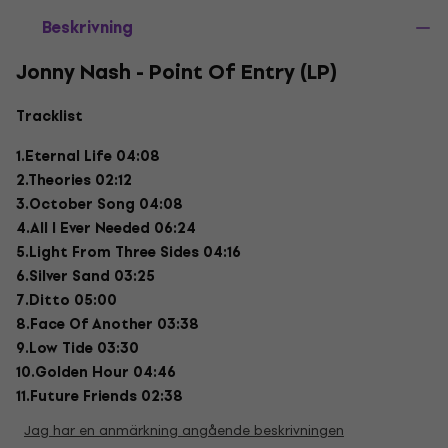
Beskrivning
Jonny Nash - Point Of Entry (LP)
Tracklist
1.Eternal Life 04:08
2.Theories 02:12
3.October Song 04:08
4.All I Ever Needed 06:24
5.Light From Three Sides 04:16
6.Silver Sand 03:25
7.Ditto 05:00
8.Face Of Another 03:38
9.Low Tide 03:30
10.Golden Hour 04:46
11.Future Friends 02:38
Jag har en anmärkning angående beskrivningen