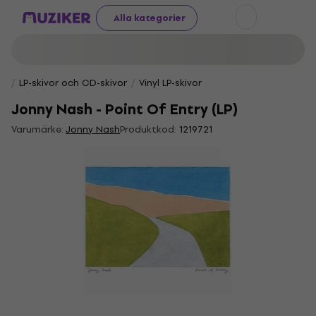
Alla kategorier
LP-skivor och CD-skivor
Vinyl LP-skivor
Jonny Nash - Point Of Entry (LP)
Varumärke:
Jonny Nash
Produktkod:
1219721