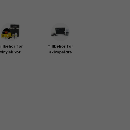
illbehör för
Tillbehör för
vinylskivor
skivspelare