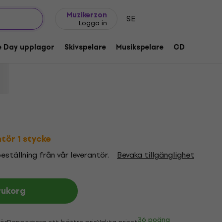
Presentidéer
FAQ
Muziker Blog
Muzikerzon
SE
Logga in
as Ours Forever (LP)
e Day upplagor
Skivspelare
Musikspelare
CD
Tillbeh
kod:
1219722
ntör 1 stycke
ställning från vår leverantör.
Bevaka tillgänglighet
rukorg
36 poäng