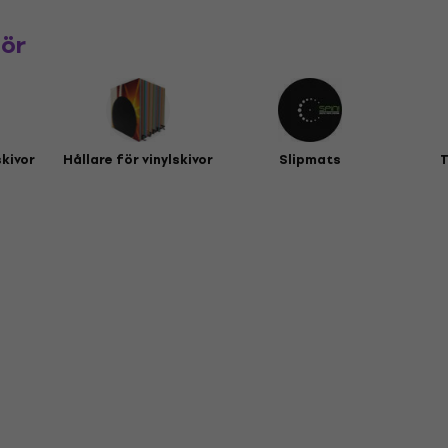
hör
skivor
Hållare för vinylskivor
Slipmats
T