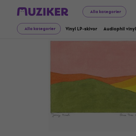
LP-skivor och CD-skivor
Vinyl LP-skivor
Alla kategorier
Vinyl LP-skivor
Audiophil vinyl
Alla kategorier