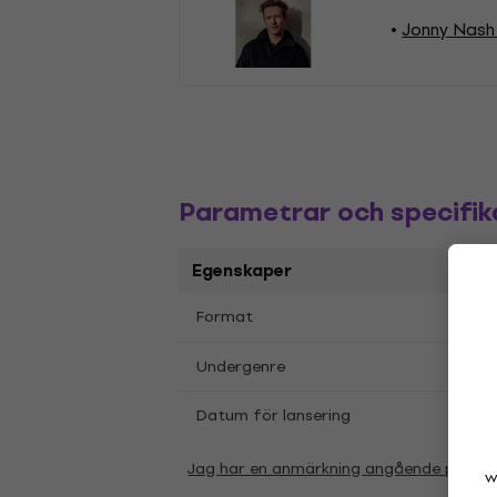
Jonny Nash 
Parametrar och specifik
Egenskaper
LP
12
Format
,
Jazz
Undergenre
Datum för lansering
21.11
Jag har en anmärkning angående param
w