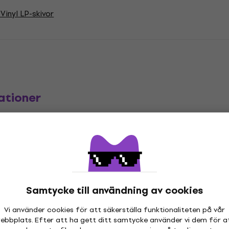
Vinyl LP-skivor
ationer
"
Genre
Soul
,
Utgivningsår
Samtycke till användning av cookies
.2025
Etikett
Vi använder cookies för att säkerställa funktionaliteten på vår
etrarna
ebbplats. Efter att ha gett ditt samtycke använder vi dem för a