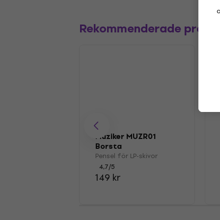
a
Rekommenderade produ
Muziker MUZR01
Borsta
Pensel för LP-skivor
4,7
/5
149 kr