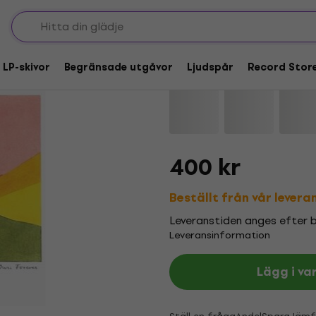
Jonny Nash - Once W
 LP-skivor
Begränsade utgåvor
Ljudspår
Record Stor
Varumärke:
Jonny Nash
Produkt
400 kr
Beställt från vår levera
Leveranstiden anges efter be
Leveransinformation
Lägg i va