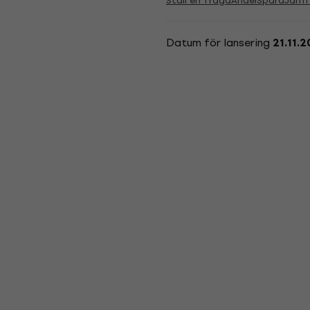
Ställ en fråga
Andel
Spara
Jämf
Datum för lansering
21.11.