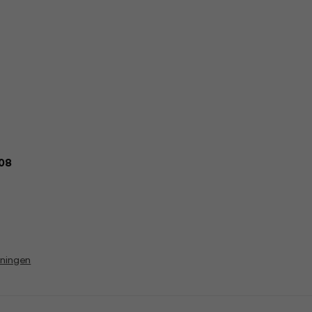
:08
vningen