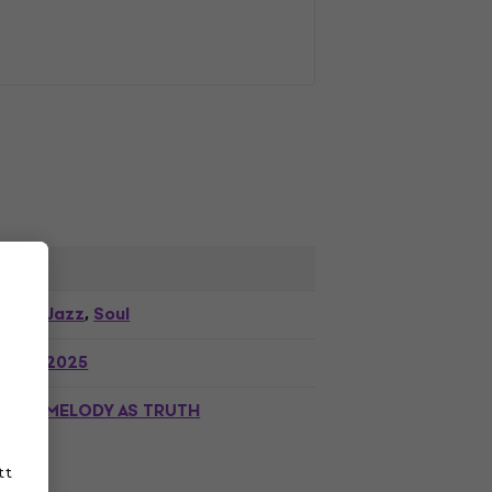
Jazz
Soul
,
2025
MELODY AS TRUTH
tt