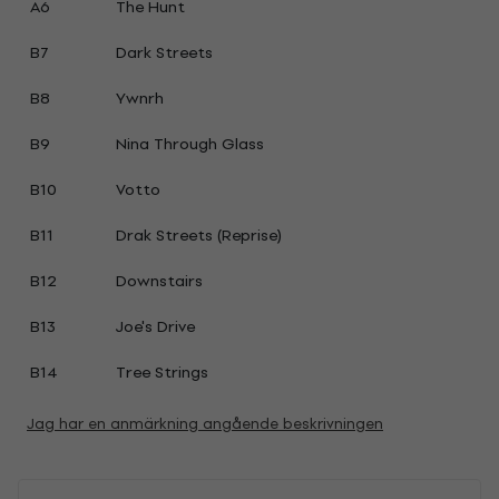
A6
The Hunt
B7
Dark Streets
B8
Ywnrh
B9
Nina Through Glass
B10
Votto
B11
Drak Streets (Reprise)
B12
Downstairs
B13
Joe's Drive
B14
Tree Strings
Jag har en anmärkning angående beskrivningen