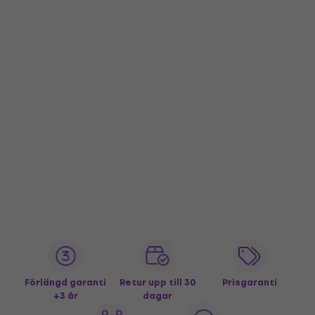
Förlängd garanti
Retur upp till 30
Prisgaranti
+3 år
dagar