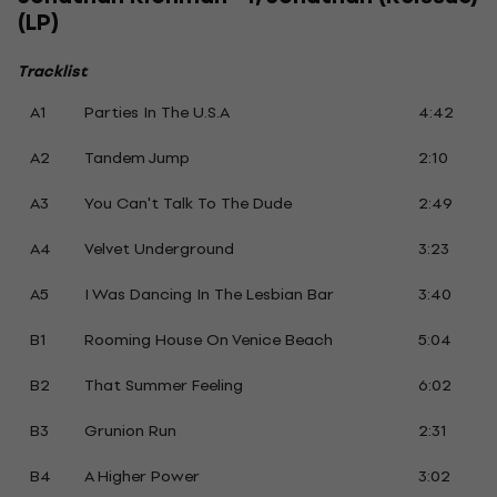
(LP)
Tracklist
A1
Parties In The U.S.A
4:42
A2
Tandem Jump
2:10
A3
You Can't Talk To The Dude
2:49
A4
Velvet Underground
3:23
A5
I Was Dancing In The Lesbian Bar
3:40
B1
Rooming House On Venice Beach
5:04
B2
That Summer Feeling
6:02
B3
Grunion Run
2:31
B4
A Higher Power
3:02