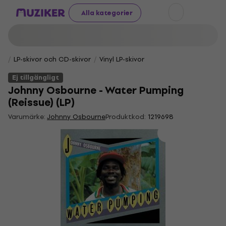
Alla kategorier
LP-skivor och CD-skivor
Vinyl LP-skivor
Ej tillgängligt
Johnny Osbourne - Water Pumping
(Reissue) (LP)
Varumärke:
Johnny Osbourne
Produktkod:
1219698