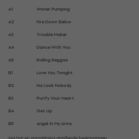
A1
Water Pumping
A2
Fire Down Below
A3
Trouble Maker
A4
Dance With You
A5
Rolling Reggae
B1
Love You Tonight
B2
Na Look Nobody
B3
Purify Your Heart
B4
Get Up
B5
Angel In My Arms
Jag har en anmärkning angående beskrivningen