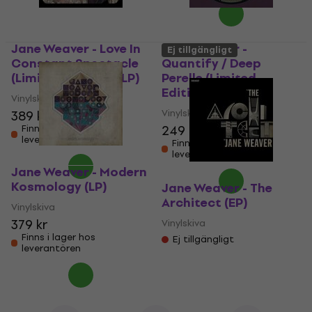
Jane Weaver - Love In
Jane Weaver -
Ej tillgängligt
Constant Spectacle
Quantify / Deep
(Limited Edition) (LP)
Perelle (Limited
Edition) (7")
Vinylskiva
Vinylskiva
389 kr
249 kr
Finns i lager hos
leverantören
Finns i lager hos
leverantören
Jane Weaver - Modern
Kosmology (LP)
Jane Weaver - The
Architect (EP)
Vinylskiva
379 kr
Vinylskiva
Finns i lager hos
Ej tillgängligt
leverantören