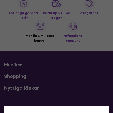
Förlängd garanti
Retur upp till 30
Prisgaranti
+3 år
dagar
Mer än 3 miljoner
Professionell
kunder
support
Muziker
Shopping
Nyttiga länkar
Kontakter