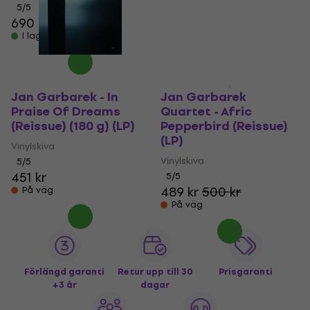
5
/5
Vinylskiva
690 kr
5
/5
I lager för E-shop
332 kr
På väg
Jan Garbarek - In
Jan Garbarek
Praise Of Dreams
Quartet - Afric
(Reissue) (180 g) (LP)
Pepperbird (Reissue)
(LP)
Vinylskiva
Vinylskiva
5
/5
451 kr
5
/5
489 kr
500 kr
På väg
På väg
Förlängd garanti
Retur upp till 30
Prisgaranti
+3 år
dagar