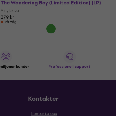
The Wandering Boy (Limited Edition) (LP)
Vinylskiva
379 kr
På väg
miljoner kunder
Professionell support
Kontakter
Kontakta oss