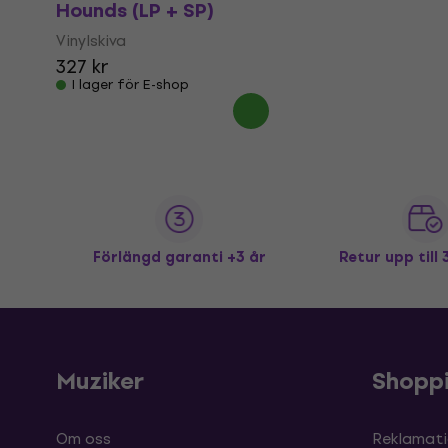
Hounds (LP + SP)
Vinylskiva
327 kr
I lager för E-shop
Förlängd garanti +3 år
Retur upp till
Muziker
Shopp
Om oss
Reklamati