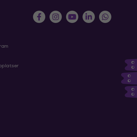
gram
bplatser