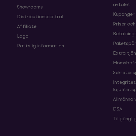
avtalet
Showrooms
Kuponger
Distributionscentral
Priser och
Affiliate
Betalnings
Logo
Paketspår
Rättslig information
Extra tjä
Momsbefri
Sekretess
Integrite
lojalitet
Allmänna v
DSA
Tillgängl