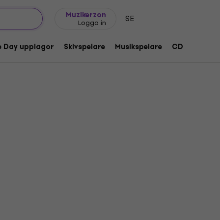
Presentidéer
FAQ
Muziker Blog
Muzikerzon
SE
Logga in
e Day upplagor
Skivspelare
Musikspelare
CD
Tillbeh