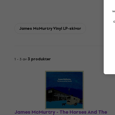
w
a
James McMurtry Vinyl LP-skivor
1 - 3 av
3 produkter
James McMurtry - The Horses And The