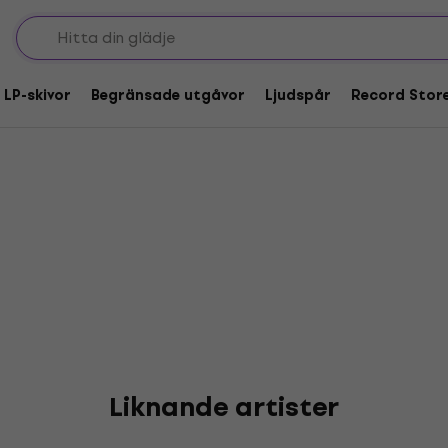
Murtry
 LP-skivor
Begränsade utgåvor
Ljudspår
Record Stor
Liknande artister