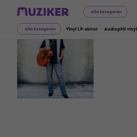
Alla kategorier
James Mc
Vinyl LP-skivor
Audiophil vinyl
Alla kategorier