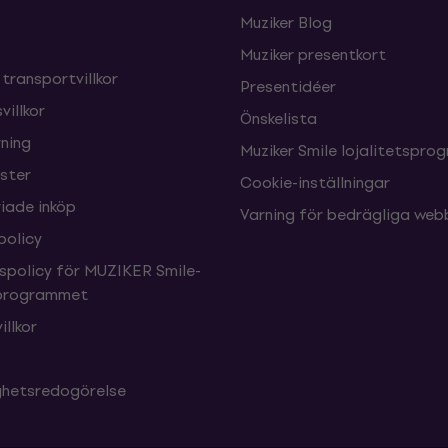
Muziker Blog
Muziker presentkort
 transportvillkor
Presentidéer
villkor
Önskelista
ning
Muziker Smile lojalitetspro
nster
Cookie-inställningar
ade inköp
Varning för bedrägliga web
policy
tspolicy för MUZIKER Smile-
sprogrammet
illkor
ighetsredogörelse