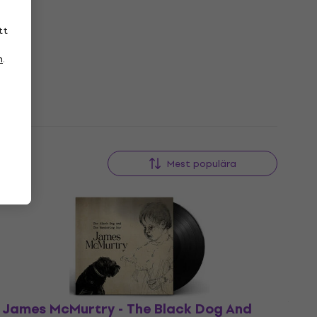
tt
n
.
Mest populära
James McMurtry - The Black Dog And