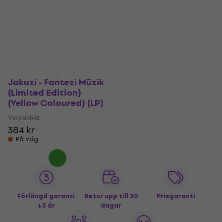
Jakuzi - Fantezi Müzik
(Limited Edition)
(Yellow Coloured) (LP)
Vinylskiva
384 kr
På väg
Förlängd garanti
Retur upp till 30
Prisgaranti
+3 år
dagar