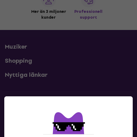
Mer än 3 miljoner
Professionell
kunder
support
Muziker
Shopping
Nyttiga länkar
Kontakter
Kontakta oss