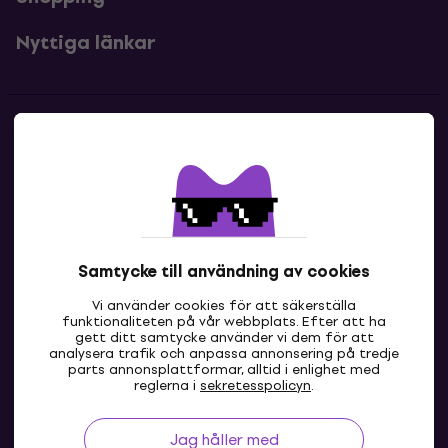
Nyttiga länkar
Kontakter
Kontakta oss
Samtycke till användning av cookies
Vi använder cookies för att säkerställa
funktionaliteten på vår webbplats. Efter att ha
gett ditt samtycke använder vi dem för att
analysera trafik och anpassa annonsering på tredje
parts annonsplattformar, alltid i enlighet med
SE
reglerna i
sekretesspolicyn
.
Jag håller med