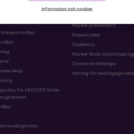
oner och frånträden av
FAQ - Vanliga frågor
Information och cookies
Muziker Blog
Muziker presentkort
 transportvillkor
Presentidéer
villkor
Önskelista
ning
Muziker Smile lojalitetspro
nster
Cookie-inställningar
ade inköp
Varning för bedrägliga web
policy
tspolicy för MUZIKER Smile-
sprogrammet
illkor
ighetsredogörelse