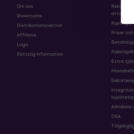
Om oss
Reklamati
avtalet
Showrooms
Kuponger
Distributionscentral
Priser och
Affiliate
Betalnings
Logo
Paketspår
Rättslig information
Extra tjä
Momsbefri
Sekretess
Integrite
lojalitet
Allmänna v
DSA
Tillgängl