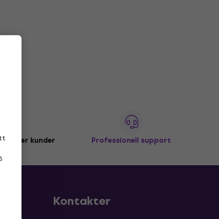
tt
miljoner kunder
Professionell support
n
.
Kontakter