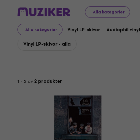
Jack Bruce
Jack Bruce Vinyl LP-skivor
Alla kategorier
Jack Bruce Vinyl LP-ski
Vinyl LP-skivor
Audiophil vinyl
Alla kategorier
Vinyl LP-skivor - alla
1 - 2 av
2 produkter