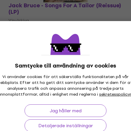
Jack Bruce - Songs For A Tailor (Reissue)
(LP)
Vinylskiva
509 kr
Finns i lager hos leverantören
Samtycke till användning av cookies
Vi använder cookies för att säkerställa funktionaliteten på vår
ebbplats. Efter att ha gett ditt samtycke använder vi dem för a
 30 dagar
Prisgaranti
Mer än 3 
analysera trafik och anpassa annonsering på tredje parts
nnonsplattformar, alltid i enlighet med reglerna i
sekretesspolicy
Jag håller med
ing
Nyttiga länkar
Detaljerade inställningar