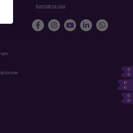
Kontakta oss
gram
bplatser