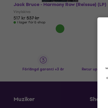
Jack Bruce - Harmony Row (Reissue) (LP)
Vinylskiva
517 kr
537 kr
I lager för E-shop
w
Förlängd garanti +3 år
Retur upp till
a
Muziker
Shopp