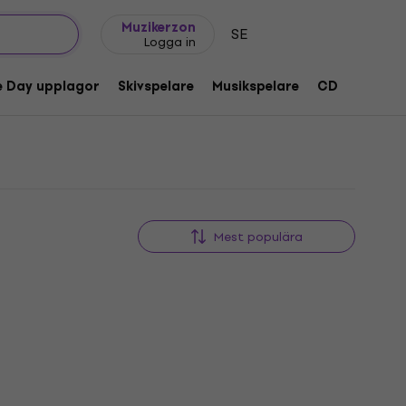
Presentidéer
FAQ
Muziker Blog
Muzikerzon
SE
Logga in
e Day upplagor
Skivspelare
Musikspelare
CD
Tillbeh
Mest populära