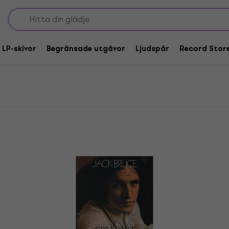
vor
 LP-skivor
Begränsade utgåvor
Ljudspår
Record Stor