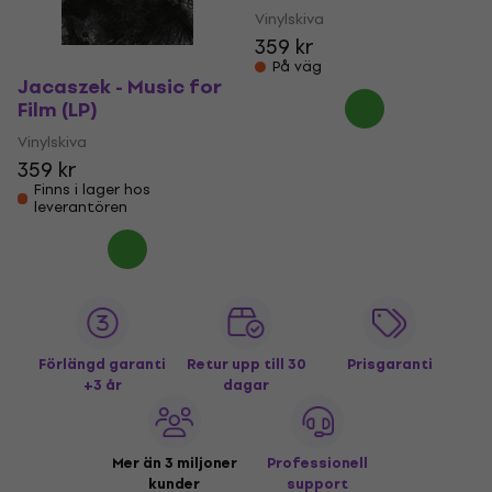
Vinylskiva
359 kr
På väg
Jacaszek - Music for
Film (LP)
Vinylskiva
359 kr
Finns i lager hos
leverantören
Förlängd garanti
Retur upp till 30
Prisgaranti
+3 år
dagar
Mer än 3 miljoner
Professionell
kunder
support