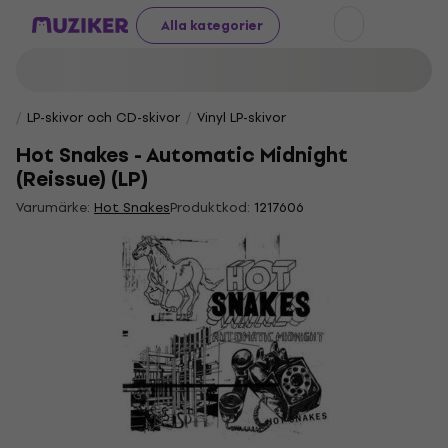
Alla kategorier
LP-skivor och CD-skivor
Vinyl LP-skivor
Hot Snakes - Automatic Midnight
(Reissue) (LP)
Varumärke:
Hot Snakes
Produktkod:
1217606