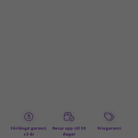
Förlängd garanti
Retur upp till 30
Prisgaranti
+3 år
dagar