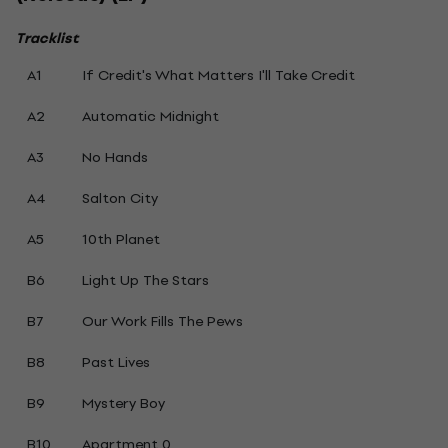
Tracklist
A1
If Credit's What Matters I'll Take Credit
A2
Automatic Midnight
A3
No Hands
A4
Salton City
A5
10th Planet
B6
Light Up The Stars
B7
Our Work Fills The Pews
B8
Past Lives
B9
Mystery Boy
B10
Apartment 0