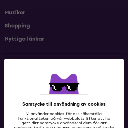
Muziker
Shopping
Nyttiga länkar
Kontakter
Kontakta oss
Samtycke till användning av cookies
Vi använder cookies för att säkerställa
funktionaliteten på vår webbplats. Efter att ha
gett ditt samtycke använder vi dem för att
analysera trafik och anpassa annonsering på tredje