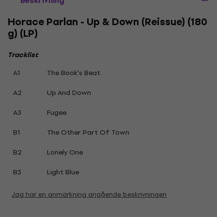
Beskrivning
Horace Parlan - Up & Down (Reissue) (180
g) (LP)
Tracklist
A1
The Book's Beat
A2
Up And Down
A3
Fugee
B1
The Other Part Of Town
B2
Lonely One
B3
Light Blue
Jag har en anmärkning angående beskrivningen