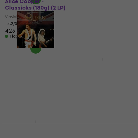
Alice Cooper -
David Bowie -
Classicks (180g) (2 LP)
Changes One Bowie
(Reissue) (LP)
Vinylskiva
Vinylskiva
4,2
/5
423 kr
4,8
/5
325 kr
I lager för E-shop
I lager för E-shop
Queen - In Concert
David Bowie - The Man
1974-1985 (Numbered
Who Sold The World
Edition) (Clear
(Remastered) (LP)
Coloured) (2 LP)
Vinylskiva
Vinylskiva
5
/5
400 kr
498 kr
I lager för E-shop
I lager för E-shop
Aerosmith - Greatest
The Sweet - The Lost
Hits (Compilation)
Singles 2.0 (2 LP)