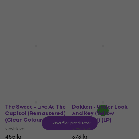
336 kr
5
/5
246 kr
I lager för E-shop
I lager för E-shop
David Bowie - Heroes
David Bowie - Scary
(Remastered) (LP)
Monsters (And Super
Creeps) (Remastered)
Vinylskiva
(LP)
5
/5
418 kr
Vinylskiva
I lager för E-shop
5
/5
426 kr
I lager för E-shop
The Sweet - Live At The
Dokken - Under Lock
Capitol (Remastered)
And Key (Yellow
(Clear Coloured) (LP)
Coloured) (LP)
Visa fler produkter
Vinylskiva
Vinylskiva
455 kr
373 kr