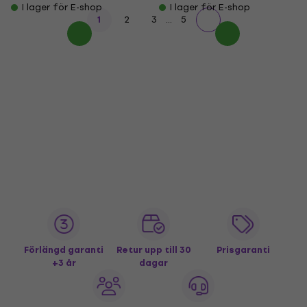
I lager för E-shop
I lager för E-shop
...
1
2
3
5
Förlängd garanti
Retur upp till 30
Prisgaranti
+3 år
dagar