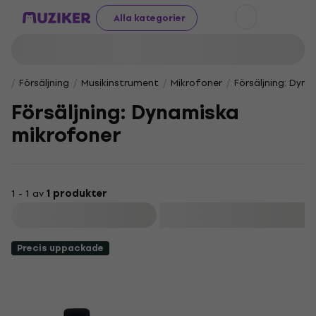
Alla kategorier
Försäljning
Musikinstrument
Mikrofoner
Försäljning: Dyn
Försäljning: Dynamiska
mikrofoner
1 - 1 av
1 produkter
Filtrera
Precis uppackade