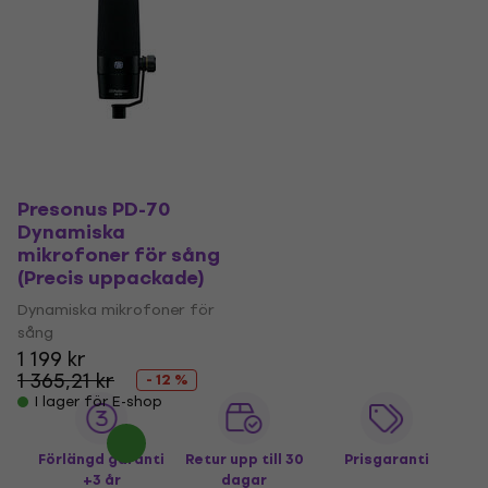
Presonus PD-70
Dynamiska
mikrofoner för sång
(Precis uppackade)
Dynamiska mikrofoner för
sång
1 199 kr
1 365,21 kr
- 12 %
I lager för E-shop
Förlängd garanti
Retur upp till 30
Prisgaranti
+3 år
dagar