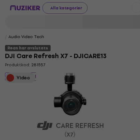
Alla kategorier
Audio Video Tech
Rean har avslutats
DJI Care Refresh X7 - DJICARE13
Produktkod:
281557
Rean har avslutats
Video