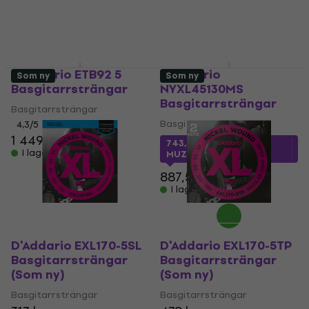
659 kr
I lager för E-shop
I lager för E-shop
D'Addario ETB92 5
D'Addario
Som ny
Som ny
Basgitarrsträngar
NYXL45130MS
Basgitarrsträngar
Basgitarrsträngar
Basgitarrsträngar
4,3
/5
1 449 kr
743,80 kr
med kod
I lager för E-shop
MUZMUZ-15
887,57 kr
I lager för E-shop
D'Addario EXL170-5SL
D'Addario EXL170-5TP
Basgitarrsträngar
Basgitarrsträngar
(Som ny)
(Som ny)
Basgitarrsträngar
Basgitarrsträngar