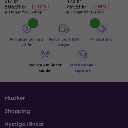
317 kr
478 kr
503,91 kr
731,61 kr
- 37 %
- 35 %
I lager för E-shop
I lager för E-shop
Förlängd garanti
Retur upp till 30
Prisgaranti
+3 år
dagar
Mer än 3 miljoner
Professionell
kunder
support
Muziker
Shopping
Nyttiga länkar