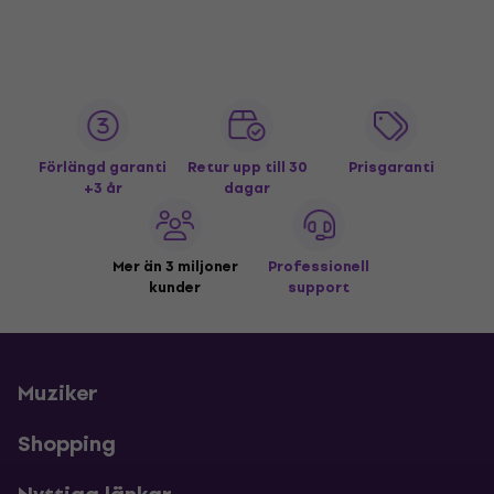
Förlängd garanti
Retur upp till 30
Prisgaranti
+3 år
dagar
Mer än 3 miljoner
Professionell
kunder
support
Muziker
Shopping