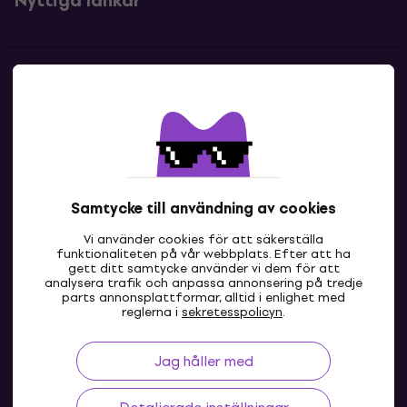
Nyttiga länkar
Kontakter
Kontakta oss
Samtycke till användning av cookies
Vi använder cookies för att säkerställa
funktionaliteten på vår webbplats. Efter att ha
gett ditt samtycke använder vi dem för att
analysera trafik och anpassa annonsering på tredje
parts annonsplattformar, alltid i enlighet med
SE
reglerna i
sekretesspolicyn
.
Jag håller med