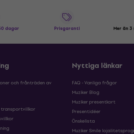
 30 dagar
Prisgaranti
Mer än 3 
ing
Nyttiga länkar
oner och frånträden av
FAQ - Vanliga frågor
Muziker Blog
Muziker presentkort
 transportvillkor
Presentidéer
villkor
Önskelista
ning
Muziker Smile lojalitetspro