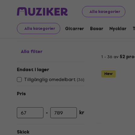
LP-skivor och CD-skivor
Musik-CD-skivor
Metal/heavy 
Alla kategorier
Alternative Metal - CD
Gitarrer
Basar
Nycklar
Alla kategorier
Alla filter
1 - 36 av
52 pro
Endast i lager
New
Tillgänglig omedelbart
(
36
)
Pris
-
kr
Lägsta pris
Högsta pris
Skick
Evanescenc