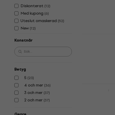
Diskonterat
(
12
)
Musik-CD
Med kupong
4,9
/5
(
6
)
170 kr
175 kr
Uteslut omaskerad
(
52
)
I lager för E-
New
(
12
)
Avenged Sev
Konstnär
The King (C
Musik-CD
5
/5
99,90 kr
I lager för E-
Betyg
5
(
23
)
4 och mer
(
36
)
Tool - Aeni
3 och mer
(
37
)
Musik-CD
2 och mer
(
37
)
5
/5
159 kr
168 kr
I lager för E-
Genre