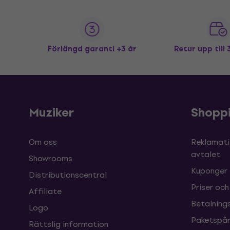
Förlängd garanti +3 år
Retur upp till
Muziker
Shopp
Om oss
Reklamati
avtalet
Showrooms
Kuponger
Distributionscentral
Priser och
Affiliate
Betalnings
Logo
Paketspår
Rättslig information