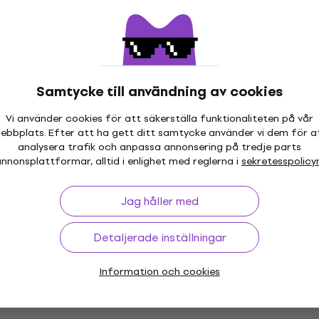
Grace - Alienation
The Melvins & Napalm De
Savage Imperial Death 
(CD)
Musik-CD
Samtycke till användning av cookies
218,22 kr
med kod
MUZMUZ-15
shop
Vi använder cookies för att säkerställa funktionaliteten på vår
261,36 kr
ebbplats. Efter att ha gett ditt samtycke använder vi dem för a
I lager för E-shop
analysera trafik och anpassa annonsering på tredje parts
nnonsplattformar, alltid i enlighet med reglerna i
sekretesspolicy
Devin Townsend -
Deconstruction (CD)
B-Sides & Rarities
Jag håller med
Musik-CD
5
/5
Detaljerade inställningar
155,58 kr
med kod
MUZMUZ-5
Information och cookies
169 kr
shop
I lager för E-shop