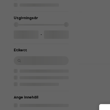
Utgivningsår
Devin Towns
(Deluxe/Lim
+ Blu-ray)
-
Musik-CD
5
/5
789 kr
Etikett
I lager för E-
Devin Towns
Transcende
Musik-CD
5
/5
130,12 kr
med 
Ange innehåll
169 kr
I lager för E-