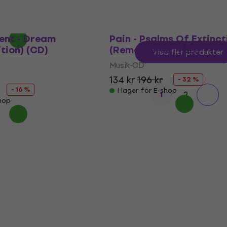
shop
ent - Dream
Pain - Psalms Of Extinct
ition) (CD)
(Remastered) (CD)
Visa fler produkter
Musik-CD
134 kr
196 kr
- 32 %
- 16 %
I lager för E-shop
2
1
shop