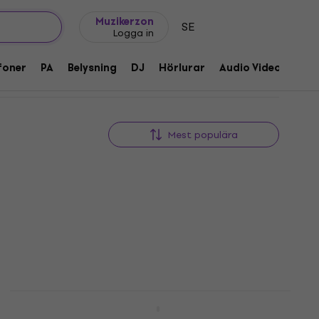
Presentidéer
FAQ
Muziker Blog
Muzikerzon
SE
Logga in
foner
PA
Belysning
DJ
Hörlurar
Audio Video
Till
Mest populära
ory
Linkin Park - Meteora (CD)