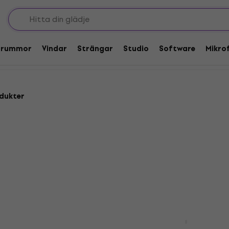
rock
Alternativ metal
Trummor
Vindar
Strängar
Studio
Software
Mikro
dukter
Linkin Park - Hybrid The
(CD)
e - Sanctuary (CD)