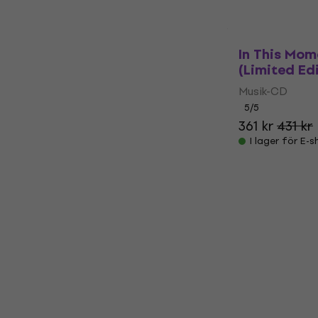
239 kr
I lager för E-
In This Mom
(Limited Ed
Musik-CD
5
/5
361 kr
431 kr
I lager för E-