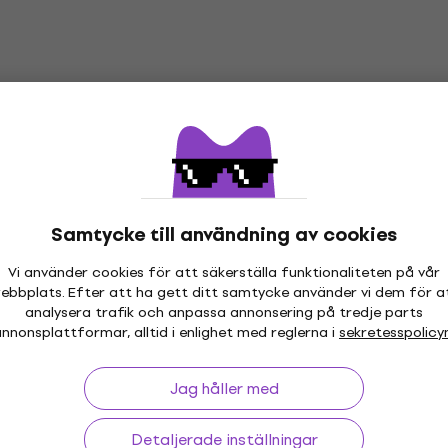
Samtycke till användning av cookies
Vi använder cookies för att säkerställa funktionaliteten på vår
ebbplats. Efter att ha gett ditt samtycke använder vi dem för a
 30 dagar
Prisgaranti
Mer än 3 
analysera trafik och anpassa annonsering på tredje parts
nnonsplattformar, alltid i enlighet med reglerna i
sekretesspolicy
Jag håller med
ing
Nyttiga länkar
Detaljerade inställningar