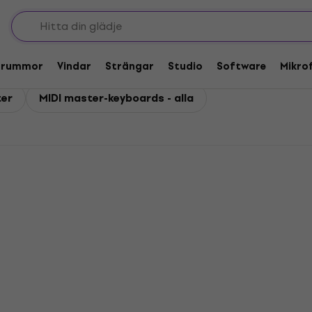
boards
Trummor
Vindar
Strängar
Studio
Software
Mikro
ter
MIDI master-keyboards - alla