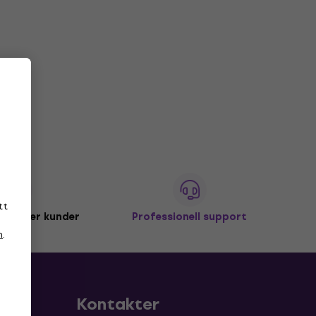
tt
miljoner kunder
Professionell support
n
.
Kontakter