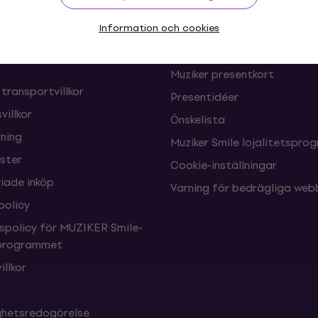
Information och cookies
oner och frånträden av
FAQ - Vanliga frågor
Muziker Blog
Muziker presentkort
 transportvillkor
Presentidéer
villkor
Önskelista
ning
Muziker Smile lojalitetspro
nster
Cookie-inställningar
ade inköp
Varning för bedrägliga web
policy
tspolicy för MUZIKER Smile-
sprogrammet
illkor
ighetsredogörelse