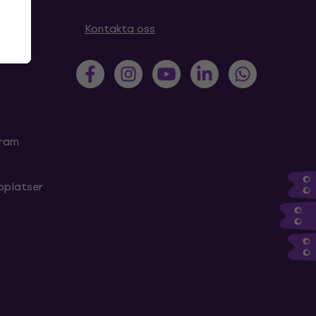
Kontakta oss
gram
bplatser