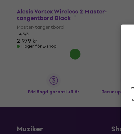
Alesis Vortex Wireless 2 Master-
tangentbord Black
Master-tangentbord
4,5
/5
2 979 kr
I lager för E-shop
w
Förlängd garanti +3 år
Retur upp till
a
Muziker
Shopp