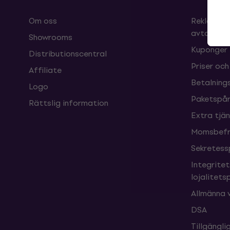
Om oss
Reklamati
avtalet
Showrooms
Kuponger
Distributionscentral
Priser och
Affiliate
Betalnings
Logo
Paketspår
Rättslig information
Extra tjä
Momsbefri
Sekretess
Integrite
lojalitet
Allmänna v
DSA
Tillgängl