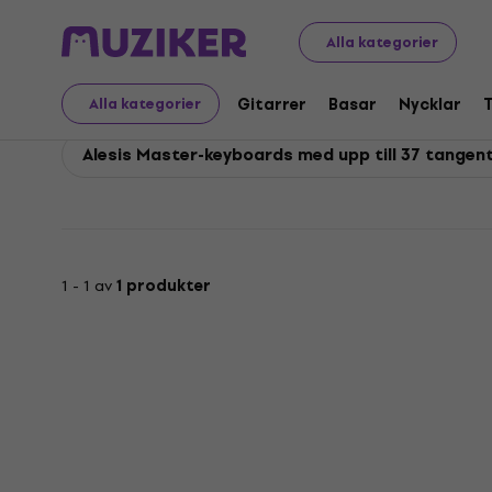
Alesis
Nycklar
Alesis MIDI master-keyboards
Alla kategorier
Alesis MIDI master-key
Gitarrer
Basar
Nycklar
Alla kategorier
Alesis Master-keyboards med upp till 37 tangen
1 - 1 av
1 produkter