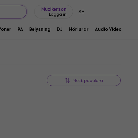
Presentidéer
FAQ
Muziker Blog
Muzikerzon
SE
Logga in
foner
PA
Belysning
DJ
Hörlurar
Audio Video
Till
Mest populära