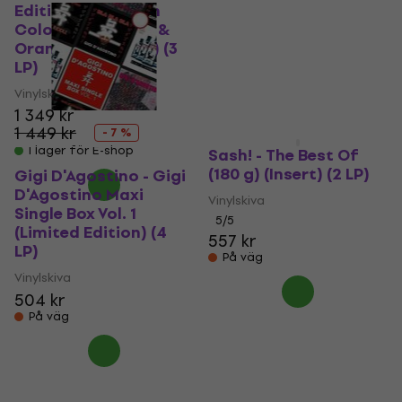
Edition) (Colour In
Vinylskiva
Colour Turquoise &
382 kr
391 kr
Orange Coloured) (3
I lager för E-shop
LP)
Vinylskiva
1 349 kr
1 449 kr
- 7 %
I lager för E-shop
Sash! - The Best Of
(180 g) (Insert) (2 LP)
Gigi D'Agostino - Gigi
D'Agostino Maxi
Vinylskiva
Single Box Vol. 1
5
/5
(Limited Edition) (4
557 kr
LP)
På väg
Vinylskiva
504 kr
På väg