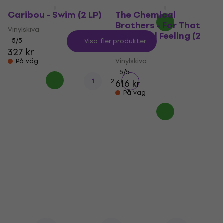
På väg
Caribou - Swim (2 LP)
The Chemical
Brothers - For That
Vinylskiva
Beautiful Feeling (2
5
/5
Visa fler produkter
LP)
327 kr
Vinylskiva
På väg
5
/5
1
2
616 kr
På väg