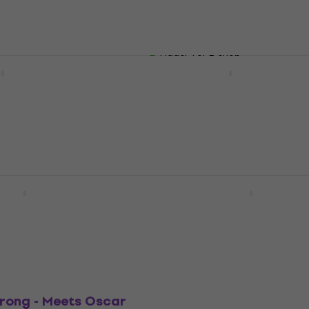
156,61 kr
med kod
MUZMUZ-5
shop
169 kr
I lager för E-shop
- Alicia (CD)
Alicia Keys - Here (CD)
Musik-CD
kod
MUZMUZ-25
154,47 kr
med kod
MUZMUZ-25
209 kr
shop
I lager för E-shop
lé - Christmas (CD)
Ariana Grande - Yours T
(CD)
Musik-CD
4,6
/5
150 kr
På väg
rong - Meets Oscar