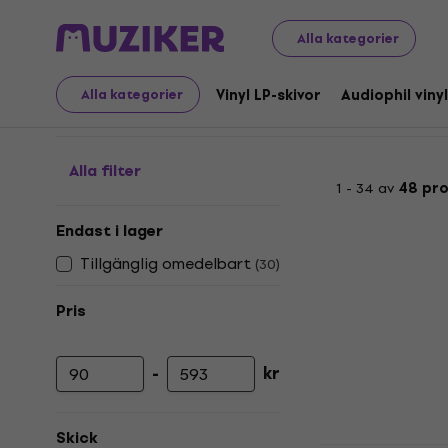
LP-skivor och CD-skivor
Musik-CD-skivor
Country/folk
Alla kategorier
Swing - CD
Vinyl LP-skivor
Audiophil vinyl
Alla kategorier
Alla filter
1 - 34 av
48 pr
Endast i lager
Tillgänglig omedelbart
(
30
)
Pris
-
kr
Lägsta pris
Högsta pris
Skick