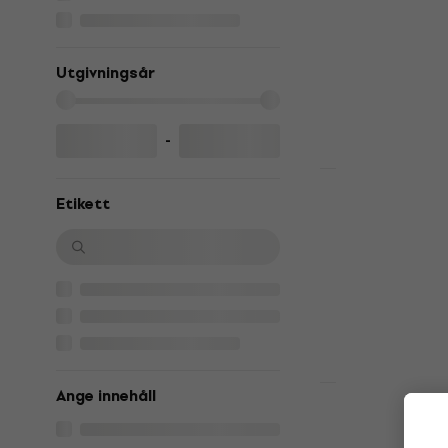
Musik-CD
5
/5
234,93 kr
med 
Utgivningsår
259 kr
I lager för E-
-
HAPPY HOUR
Tony Bennet
Etikett
American C
Musik-CD
4,6
/5
90,30 kr
I lager för E-
Ange innehåll
Alicia Keys -
Version) (2