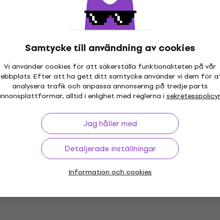
161 kr
I lager för E-shop
shop
Samtycke till användning av cookies
Vi använder cookies för att säkerställa funktionaliteten på vår
é - It's Time (20th
Frank Sinatra - L.A. Is M
ebbplats. Efter att ha gett ditt samtycke använder vi dem för a
 Edition) (2 CD)
(Deluxe Edition) (CD)
analysera trafik och anpassa annonsering på tredje parts
nnonsplattformar, alltid i enlighet med reglerna i
sekretesspolicy
Musik-CD
4,9
/5
Jag håller med
kod
MUZMUZ-20
244,74 kr
med kod
MUZMUZ-5
259 kr
Detaljerade inställningar
shop
I lager för E-shop
Information och cookies
s - Dimanche (CD)
Michael Bublé - Crazy Lo
(CD)
Musik-CD
kod
MUZMUZ-25
5
/5