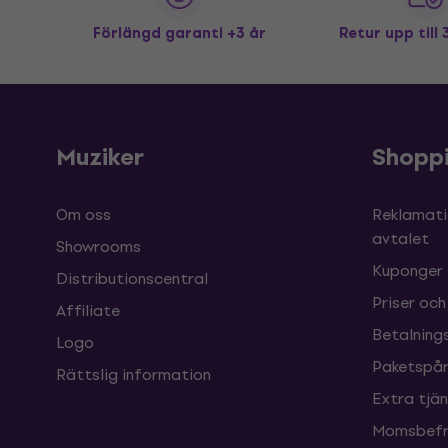
Förlängd garanti +3 år
Retur upp till
Muziker
Shopp
Om oss
Reklamati
avtalet
Showrooms
Kuponger
Distributionscentral
Priser och
Affiliate
Betalnings
Logo
Paketspår
Rättslig information
Extra tjä
Momsbefri