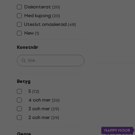
Amy Wineho
Diskonterat
(
20
)
Collection 
Med kupong
(
20
)
Musik-CD
Uteslut omaskerad
(
48
)
4,9
/5
268 kr
New
(
1
)
I lager för E-
Konstnär
Lenka Filipo
Musik-CD
Betyg
4,8
/5
172,39 kr
med 
5
(
12
)
4 och mer
199 kr
(
26
)
I lager för E-
3 och mer
(
29
)
2 och mer
(
29
)
Parov Stela
HAPPY HOUR
Genre