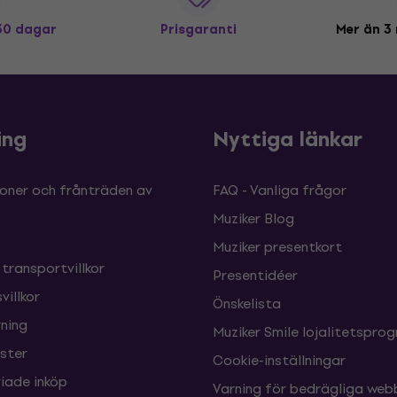
 30 dagar
Prisgaranti
Mer än 3 
ing
Nyttiga länkar
oner och frånträden av
FAQ - Vanliga frågor
Muziker Blog
Muziker presentkort
 transportvillkor
Presentidéer
villkor
Önskelista
ning
Muziker Smile lojalitetspro
nster
Cookie-inställningar
ade inköp
Varning för bedrägliga web