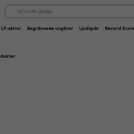
/världsmusik/övrigt
Gunga
 LP-skivor
Begränsade utgåvor
Ljudspår
Record Stor
odukter