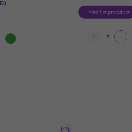
CD)
Visa fler produkter
2
1