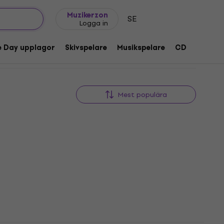
Presentidéer
FAQ
Muziker Blog
Muzikerzon
SE
Logga in
e Day upplagor
Skivspelare
Musikspelare
CD
Tillbeh
Mest populära