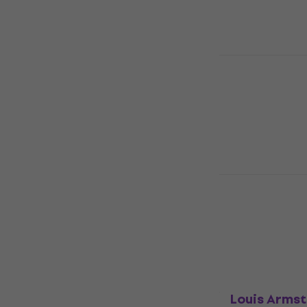
249 kr
I lager för E-
Alicia Keys 
Musik-CD
125,05 kr
med 
169 kr
I lager för E-
Michael Bub
Musik-CD
5
/5
192 kr
194 kr
På väg
Louis Armst