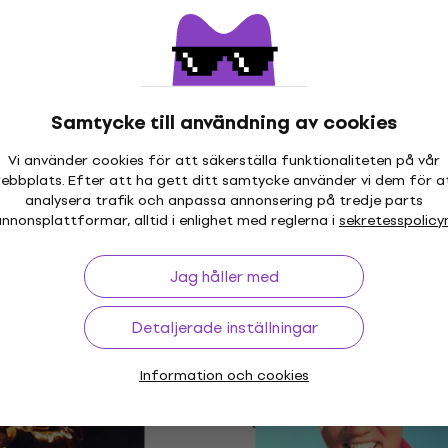
I lager för E-shop
kod
MUZMUZ-10
shop
Full Moon Fever (LP)
Various Artists - Americ
Samtycke till användning av cookies
Graffiti (2 LP)
Vi använder cookies för att säkerställa funktionaliteten på vår
Vinylskiva
kod
MUZMUZ-10
ebbplats. Efter att ha gett ditt samtycke använder vi dem för a
263 kr
316 kr
- 17 %
analysera trafik och anpassa annonsering på tredje parts
I lager för E-shop
nnonsplattformar, alltid i enlighet med reglerna i
sekretesspolicy
shop
Jag håller med
ns - Ritchie Valens
Tina Turner - What's Lov
BEGRÄNSAD UPPLAGA
tion) (180 g) (LP)
To Do With It? (30th
Anniversary Edition) (LP
Detaljerade inställningar
Vinylskiva
Information och cookies
shop
5
/5
317 kr
I lager för E-shop