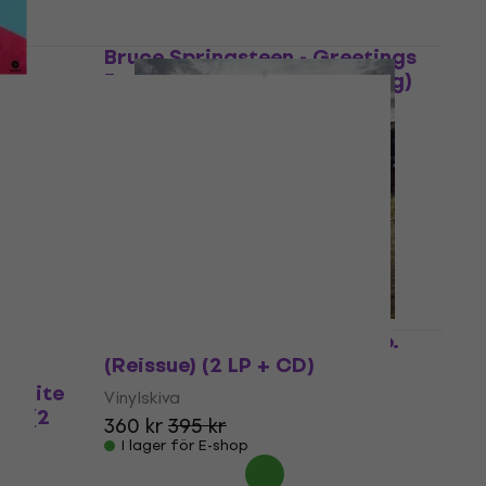
Bruce Springsteen - Greetings
From Asbury Park, N.J. (180 g)
ns Only
(LP)
 (LP)
Vinylskiva
815 kr
I lager för E-shop
Justice - Audio, Video, Disco.
(Reissue) (2 LP + CD)
 (White
Vinylskiva
e) (2
360 kr
395 kr
I lager för E-shop