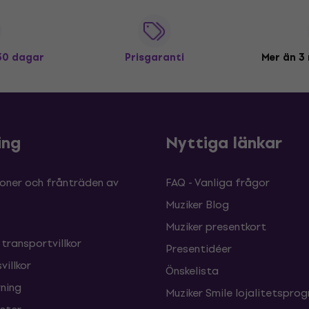
 30 dagar
Prisgaranti
Mer än 3 
ing
Nyttiga länkar
oner och frånträden av
FAQ - Vanliga frågor
Muziker Blog
Muziker presentkort
 transportvillkor
Presentidéer
villkor
Önskelista
ning
Muziker Smile lojalitetspro