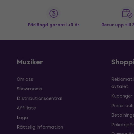
Förlängd garanti +3 år
Retur upp till
Muziker
Shopp
Om oss
Reklamati
avtalet
Showrooms
Kuponger
Distributionscentral
Priser och
Affiliate
Betalnings
Logo
Paketspår
Rättslig information