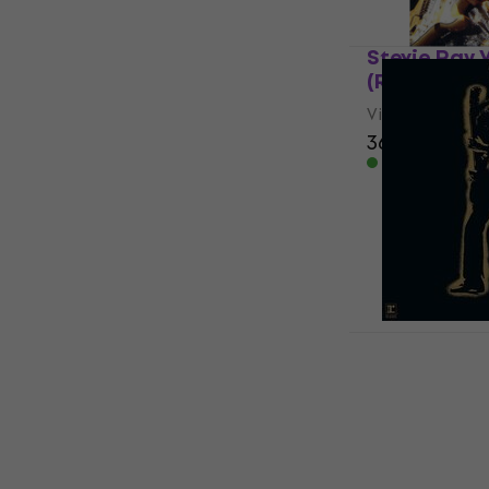
Stevie Ray V
(Reissue) (1
Vinylskiva
364 kr
I lager för E-
T. Rex - Ele
Vinylskiva
490 kr
I lager för E-