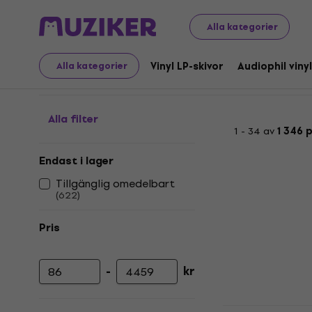
LP-skivor och CD-skivor
Vinyl LP-skivor
Klassisk rock/bl
Alla kategorier
Rock and Roll - Vinylski
Vinyl LP-skivor
Audiophil vinyl
Alla kategorier
Alla filter
1 - 34 av
1 346 
Endast i lager
Tillgänglig omedelbart
(
622
)
Pris
-
kr
Lägsta pris
Högsta pris