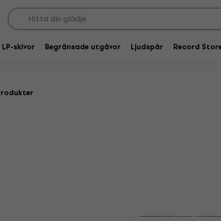
ues
Rock and Roll
vor
 LP-skivor
Begränsade utgåvor
Ljudspår
Record Stor
produkter
Deal