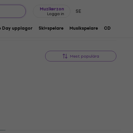
Presentidéer
FAQ
Muziker Blog
Muzikerzon
SE
Logga in
e Day upplagor
Skivspelare
Musikspelare
CD
Tillbeh
Mest populära