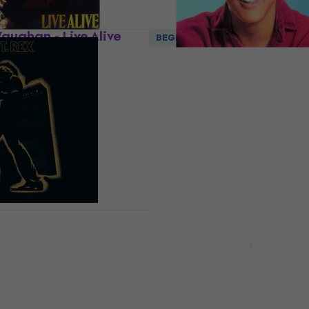
aughan - Live Alive
BEGRÄNSAD UPPLAGA
80 g) (2 LP)
Elvis Presley - For LP Fa
(Limited Edition) (180 g)
Vinylskiva
shop
165,42 kr
med kod
MUZMUZ-10
189 kr
I lager för E-shop
ctric Warrior (LP)
Elvis Presley - Elvis Sings
(Limited Edition) (180g)
Colored) (Gatefold Sleev
shop
LP)
Vinylskiva