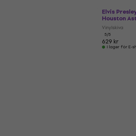
Elvis Presley
Houston As
Vinylskiva
5
/5
629 kr
I lager för E-