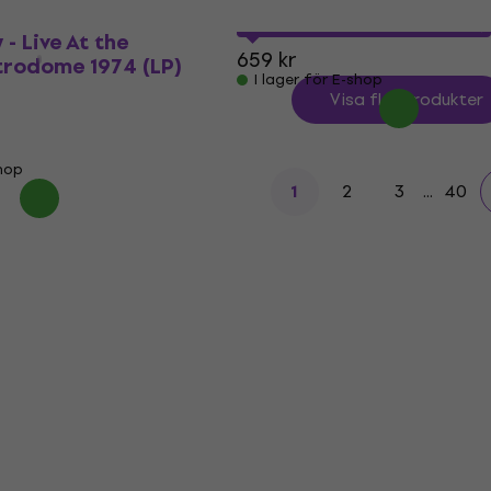
545,09 kr
med kod
MUZMUZ-15
 - Live At the
659 kr
trodome 1974 (LP)
I lager för E-shop
Visa fler produkter
shop
2
3
...
40
1