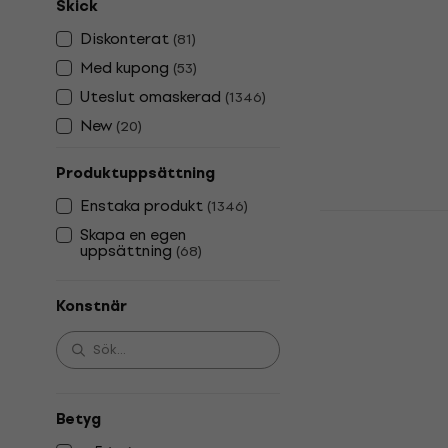
The Beatles 
Skick
Edition) (LP
Diskonterat
(
81
)
Vinylskiva
Med kupong
(
53
)
5
/5
Uteslut omaskerad
395 kr
(
1346
)
I lager för E-
New
(
20
)
Produktuppsättning
Enstaka produkt
(
1346
)
Dire Strait
Skapa en egen
LP)
uppsättning
(
68
)
Vinylskiva
5
/5
Konstnär
802 kr
I lager för E-
Betyg