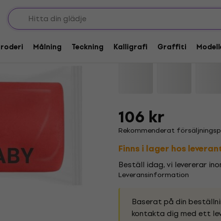
Icke-härdande leror
Modelleringsleror för barn
Jovi 371/10R Baby Mo
roderi
Målning
Teckning
Kalligrafi
Graffiti
Modell
Varumärke:
Jovi
Produktkod:
115
106 kr
Rekommenderat försäljningspri
Finns i lager hos levera
Beställ idag, vi levererar in
Leveransinformation
Baserat på din beställn
kontakta dig med ett lev