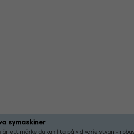
va symaskiner
 är ett märke du kan lita på vid varje stygn – robus