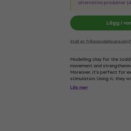
alternativa produkter (4
Lägg i va
Ställ en fråga
Andel
Spara
Jämf
Modelling clay for the toddl
movement and strengthening
Moreover, it's perfect for 
stimulation. Using it, they w
their creativity and artistic.
Läs mer