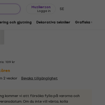
Presentidéer
FAQ
Muziker Blog
Muzikerzon
SE
Logga in
delleringslera för barn Red 10 x 38 g
ering och gjutning
Dekorativa tekniker
Grafiska tekniker
3170
s: 109 kr
ntören
om 2 veckor
Bevaka tillgänglighet
ing kommer vi att försöka fylla på varorna och
eransdatum. Om du inte vill vänta, kolla