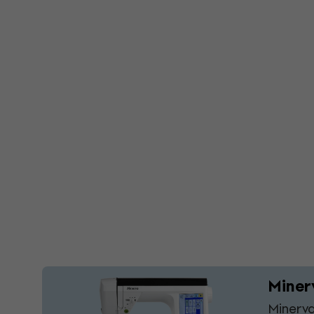
Miner
Minerva