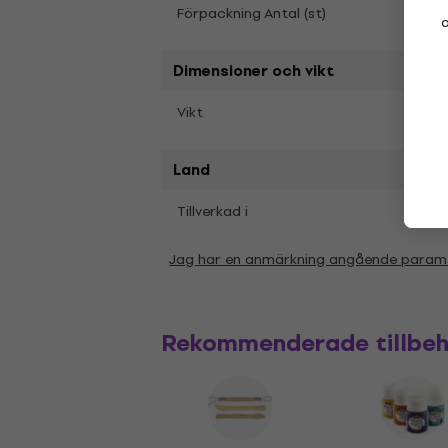
10
Förpackning Antal (st)
a
Dimensioner och vikt
10 x 
Vikt
Land
Tillverkad i
ES
Jag har en anmärkning angående param
Rekommenderade tillbe