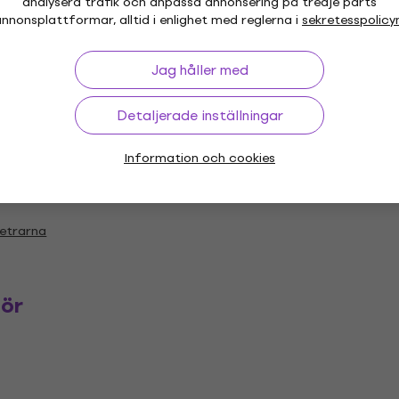
analysera trafik och anpassa annonsering på tredje parts
nnonsplattformar, alltid i enlighet med reglerna i
sekretesspolicy
Jag håller med
38 g
Detaljerade inställningar
Information och cookies
etrarna
hör