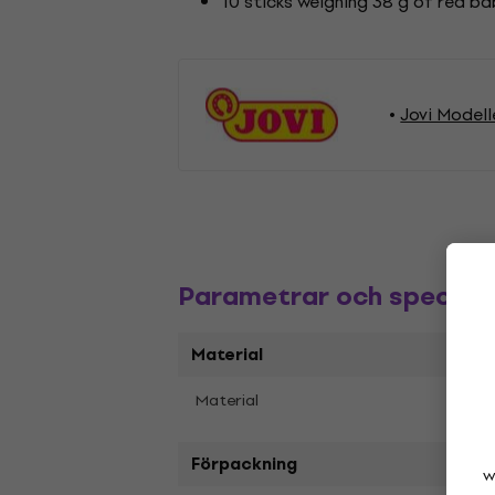
10 sticks weighing 38 g of red ba
Jovi Modell
Parametrar och specifik
Material
Plast
Material
Förpackning
w