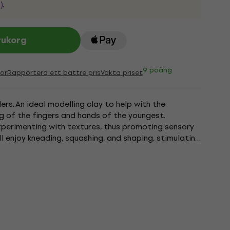
)
.
rukorg
9 poäng
ör
Rapportera ett bättre pris
Vakta priset
ers. An ideal modelling clay to help with the
 of the fingers and hands of the youngest.
experimenting with textures, thus promoting sensory
ill enjoy kneading, squashing, and shaping, stimulating
..