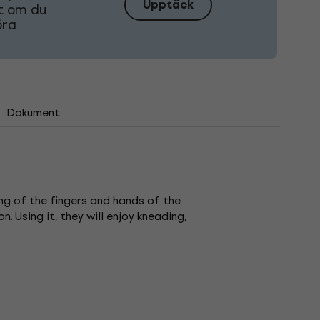
Upptäck
tt om du
öra
Dokument
ng of the fingers and hands of the
 Using it, they will enjoy kneading,