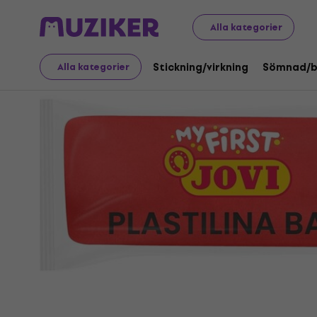
Konst
Modellering och gjutning
Modellering av leror
Alla kategorier
Stickning/virkning
Sömnad/b
Alla kategorier