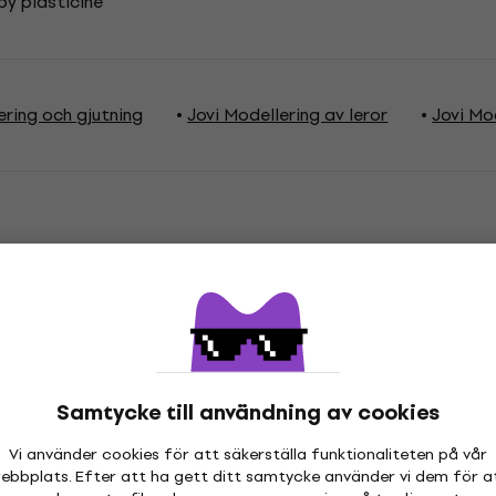
by plasticine
ering och gjutning
Jovi Modellering av leror
Jovi Mo
ationer
icin
Samtycke till användning av cookies
Vi använder cookies för att säkerställa funktionaliteten på vår
ebbplats. Efter att ha gett ditt samtycke använder vi dem för a