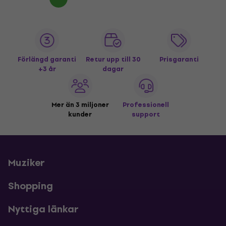
Förlängd garanti
Retur upp till 30
Prisgaranti
+3 år
dagar
Mer än 3 miljoner
Professionell
kunder
support
Muziker
Shopping
Nyttiga länkar