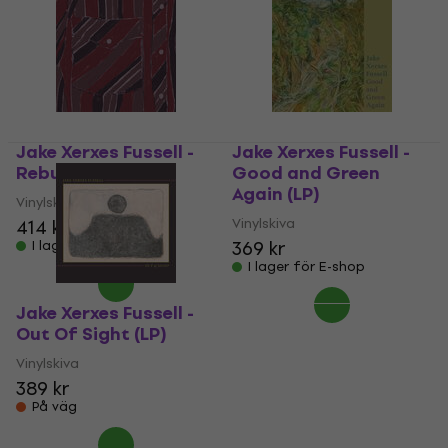
Jake Xerxes Fussell -
Jake Xerxes Fussell -
Rebuilding (LP)
Good and Green
Again (LP)
Vinylskiva
Vinylskiva
414 kr
369 kr
I lager för E-shop
I lager för E-shop
Jake Xerxes Fussell -
Out Of Sight (LP)
Vinylskiva
389 kr
På väg