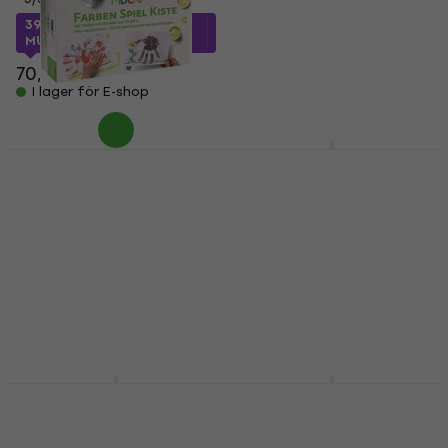
43,10 kr
med kod
MUZMUZ-15
39,13 kr
med kod
MUZMUZ-40
53,03 kr
70,74 kr
I lager för E-shop
I lager för E-shop
Kreul Mucki
Kreul 24500
Fingerfärgset Hands
Fingerfärg Glow In
and Fingers 5 x 50 ml
The Dark 150 ml 1 st
Fingerfärg
Fingerfärg
5
/5
5
/5
101,98 kr
med kod
69,97 kr
med kod
MUZMUZ-35
MUZMUZ-40
158 kr
117,98 kr
I lager för E-shop
I lager för E-shop
Kreul 23122
Kreul 23121 Fingerfärg
Fingerfärg Diamond
Magic Lilac 150 ml 1 st
Blue 150 ml 1 st
Fingerfärg