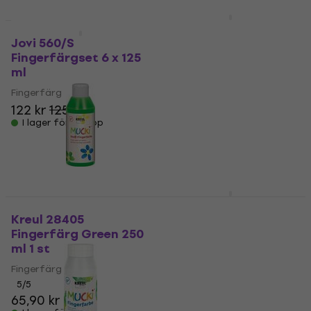
Kreul 28105
HAPPY HOUR
Fingerfärg Green 150
Jovi 560/S
ml 1 st
Fingerfärgset 6 x 125
ml
Fingerfärg
Fingerfärg
5
/5
122 kr
125 kr
46,41 kr
med kod
MUZMUZ-25
I lager för E-shop
64,84 kr
I lager för E-shop
Kreul 28102
Fingerfärg Yellow 150
Kreul 28405
ml 1 st
Fingerfärg Green 250
ml 1 st
Fingerfärg
Fingerfärg
5
/5
5
/5
53,24 kr
med kod
65,90 kr
MUZMUZ-15