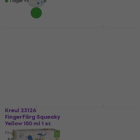
I lager för E-shop
64,84 kr
I lager för E-shop
Kreul 23201
Jovi 56030 Fingerfärg
Fingerfärg White 750
Black 125 ml 1 st
ml 1 st
Fingerfärg
Fingerfärg
24,57 kr
med kod
5
/5
MUZMUZ-20
81,27 kr
med kod
30,90 kr
MUZMUZ-40
I lager för E-shop
141,60 kr
I lager för E-shop
Kreul 23126
Kreul 23111 Fingerfärg
Fingerfärg Squeaky
Brown 150 ml 1 st
Yellow 150 ml 1 st
Fingerfärg
Fingerfärg
5
/5
5
/5