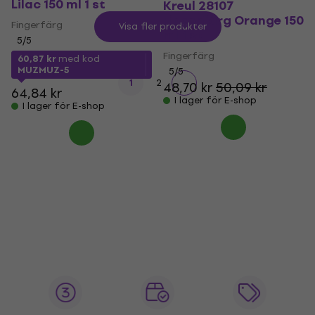
Lilac 150 ml 1 st
Kreul 28107
Fingerfärg Orange 150
Fingerfärg
Visa fler produkter
ml 1 st
5
/5
Fingerfärg
60,87 kr
med kod
MUZMUZ-5
5
/5
1
2
48,70 kr
50,09 kr
64,84 kr
I lager för E-shop
I lager för E-shop