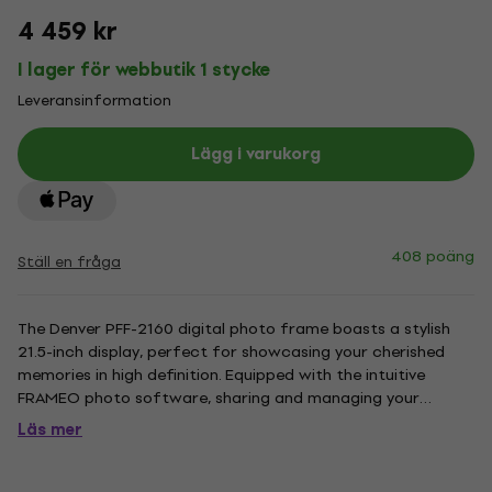
4 459 kr
I lager för webbutik 1 stycke
Leveransinformation
Lägg i varukorg
408 poäng
Ställ en fråga
The Denver PFF-2160 digital photo frame boasts a stylish
21.5-inch display, perfect for showcasing your cherished
memories in high definition. Equipped with the intuitive
FRAMEO photo software, sharing and managing your
photos has never been easier, ensuring a seamless user
Läs mer
experience. This innovative photo frame allows you to send
photos...