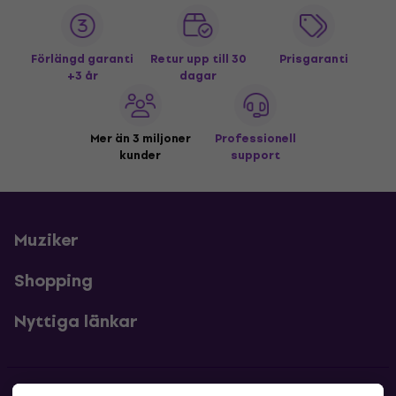
Förlängd garanti
Retur upp till 30
Prisgaranti
+3 år
dagar
Mer än 3 miljoner
Professionell
kunder
support
Muziker
Shopping
Nyttiga länkar