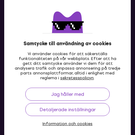
Kontakter
Kontakta oss
Samtycke till användning av cookies
Vi använder cookies för att säkerställa
funktionaliteten på vår webbplats. Efter att ha
gett ditt samtycke använder vi dem för att
analysera trafik och anpassa annonsering på tredje
parts annonsplattformar, alltid i enlighet med
SE
reglerna i
sekretesspolicyn
.
Jag håller med
Detaljerade inställningar
Information och cookies
© 2004-2026 MUZIKER a.s.