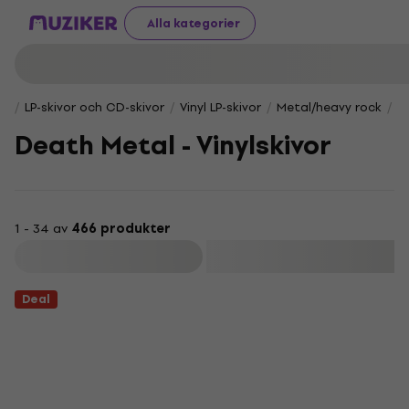
Alla kategorier
LP-skivor och CD-skivor
Vinyl LP-skivor
Metal/heavy rock
D
Death Metal - Vinylskivor
1 - 34 av
466 produkter
Filtrera
Deal