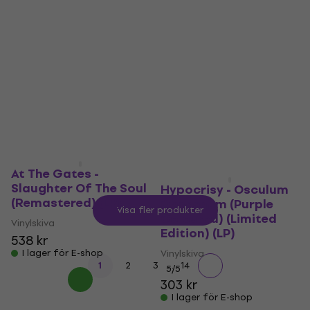
Death - Scream
In Flames - Foregone
BEGRÄNSAD UPPLAGA
Bloody Gore (Tri Color
(Transparent Blue
Splatter Coloured)
Coloured) (2 LP)
(LP)
Vinylskiva
Vinylskiva
5
/5
424 kr
5
/5
430 kr
I lager för E-shop
I lager för E-shop
At The Gates -
Slaughter Of The Soul
Hypocrisy - Osculum
(Remastered) (LP)
Obscenum (Purple
Visa fler produkter
Coloured) (Limited
Vinylskiva
Edition) (LP)
538 kr
I lager för E-shop
Vinylskiva
...
1
2
3
14
5
/5
303 kr
I lager för E-shop