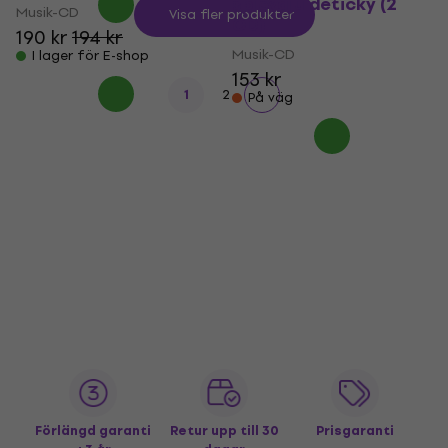
spievajú detičky (2
Musik-CD
Visa fler produkter
CD)
190 kr
194 kr
Musik-CD
I lager för E-shop
153 kr
1
2
På väg
Förlängd garanti
Retur upp till 30
Prisgaranti