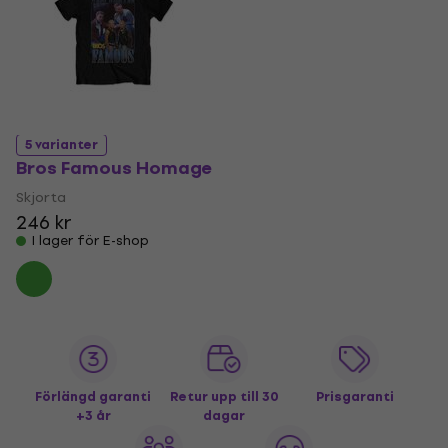
5 varianter
Bros Famous Homage
Skjorta
246 kr
I lager för E-shop
Förlängd garanti
Retur upp till 30
Prisgaranti
+3 år
dagar