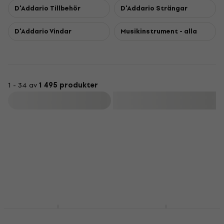
D'Addario Tillbehör
D'Addario Strängar
D'Addario Vindar
Musikinstrument - alla
1 - 34 av
1 495 produkter
Filtrera
D'Addario EJ27N
D'Addario EJ15