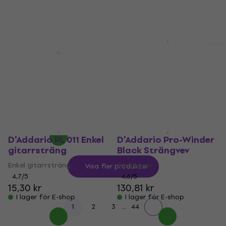
I lager för E-shop
I lager för E-shop
D'Addario EJ46
Nylonsträngar
D'Addario EJ46FF
Nylonsträngar
Nylonsträngar
Nylonsträngar
4,2
/5
140,70 kr
5
/5
I lager för E-shop
171,48 kr
I lager för E-shop
D'Addario PL 011 Enkel
D'Addario Pro-Winder
gitarrsträng
Black Strängvev
Enkel gitarrsträng
Strängvev
Visa fler produkter
4,7
/5
4,6
/5
15,30 kr
130,81 kr
I lager för E-shop
I lager för E-shop
...
1
2
3
44