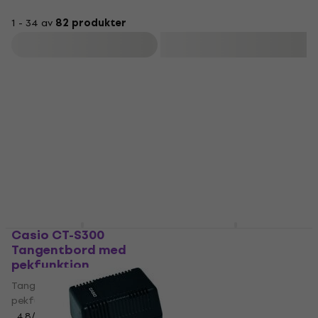
1 - 34 av
82 produkter
Filtrera
Casio CT-S300
Casio CT-S1
Tangentbord med
Tangentbord med
pekfunktion
pekfunktion White
Tangentbord med
Tangentbord med
pekfunktion
pekfunktion
4,8
/5
4,9
/5