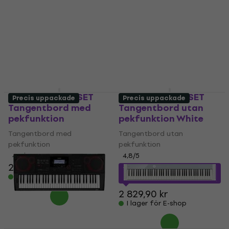
I lager för E-shop
5
/5
1 539 kr
I lager för E-shop
Casio CT-S300 SET
Casio CT-S200 SET
Precis uppackade
Precis uppackade
Tangentbord med
Tangentbord utan
pekfunktion
pekfunktion White
Tangentbord med
Tangentbord utan
pekfunktion
pekfunktion
4,8
/5
4,8
/5
2 359 kr
1 993,78 kr
med kod
I lager för E-shop
MUZMUZ-25
2 829,90 kr
I lager för E-shop