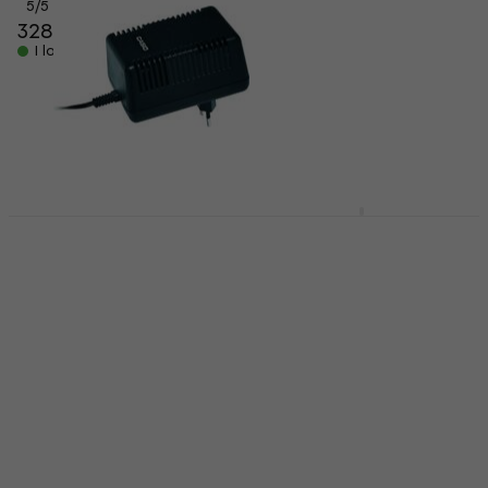
Tangentbord med
5
/5
328 kr
pekfunktion
I lager för E-shop
5
/5
2 246,68 kr
med kod
MUZMUZ-15
2 739 kr
I lager för E-shop
Casio AD5SMP
Casio CT-S200
Strömförsörjningsadapter
Tangentbord utan
pekfunktion White
Strömförsörjningsadapter
Tangentbord utan
4,7
/5
144 kr
153 kr
pekfunktion
I lager för E-shop
4,8
/5
1 556,82 kr
med kod
MUZMUZ-5
1 649 kr
I lager för E-shop