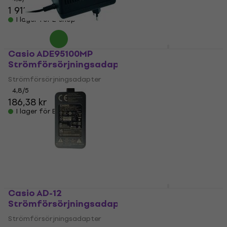
1 911,70 kr
2 283,12 kr
I lager för E-shop
I lager för E-shop
Casio ADE95100MP
Casio LK-S450
Strömförsörjningsadapter
Tangentbord med
pekfunktion
Strömförsörjningsadapter
Tangentbord med
4,8
/5
186,38 kr
pekfunktion
I lager för E-shop
5
/5
2 659 kr
I lager för E-shop
Casio AD-12
Casio LK-S250
Strömförsörjningsadapter
Tangentbord med
pekfunktion
Strömförsörjningsadapter