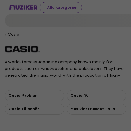
Alla kategorier
Casio
A world-famous Japanese company known mainly for
products such as wristwatches and calculators. They have
penetrated the music world with the production of high-
quality and sought-after keyboard instruments consisting
mainly of digital pianos but also keyboards and children's
keyboards.
Casio Nycklar
Casio PA
Casio Tillbehör
Musikinstrument - alla