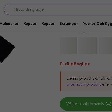
Ej tillgängligt
AC/DC Control Wires
Halsdukar
Kepsar
Kepsar
Strumpor
Väskor Och Ry
Varumärke:
AC/DC
Produktkod:
Ej tillgängligt
Denna produkt är tillfäll
alternativ produkt
eller 
Välj ett alternativ (4)