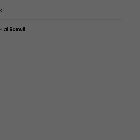
ör
rial
Bomull