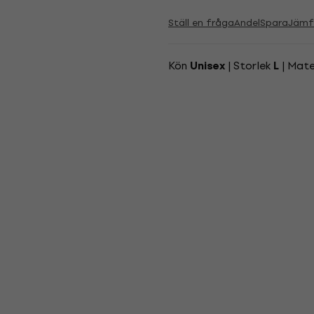
Ställ en fråga
Andel
Spara
Jämf
Kön
| Storlek
| Mate
Unisex
L