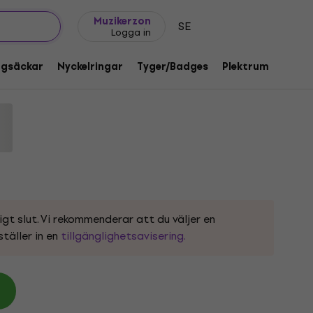
Presentidéer
FAQ
Muziker Blog
Muzikerzon
SE
Logga in
 PWR-UP EU Tour '24 Black L Skjorta
ggsäckar
Nyckelringar
Tyger/Badges
Plektrum
Gåvo
1218027
igt slut. Vi rekommenderar att du väljer en
ställer in en
tillgänglighetsavisering.