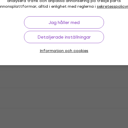
analysera trafik och anpassa annonsering på tredje parts
nnonsplattformar, alltid i enlighet med reglerna i
sekretesspolicy
Jag håller med
Detaljerade inställningar
Information och cookies