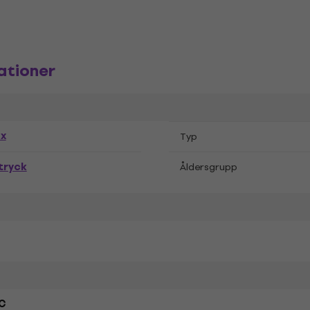
ationer
ex
Typ
tryck
Åldersgrupp
C