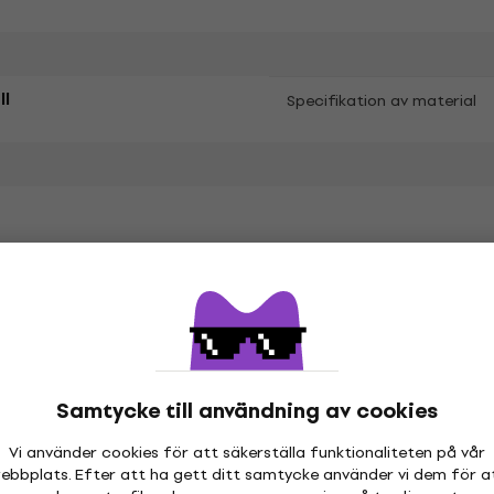
ll
Specifikation av material
etrarna
hör
Samtycke till användning av cookies
Vi använder cookies för att säkerställa funktionaliteten på vår
ebbplats. Efter att ha gett ditt samtycke använder vi dem för a
or
Vinyl LP-skivor
Musikkepsar
Mu