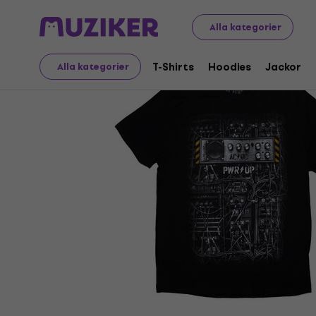
Merch
Musikalisk Merch
T-Shirts
Alla kategorier
T-Shirts
Hoodies
Jackor
Alla kategorier