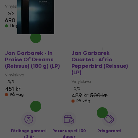
(LP)
Vinylskiva
5
/5
Vinylskiva
690 kr
5
/5
I lager för E-shop
332 kr
På väg
Jan Garbarek - In
Jan Garbarek
Praise Of Dreams
Quartet - Afric
(Reissue) (180 g) (LP)
Pepperbird (Reissue)
(LP)
Vinylskiva
Vinylskiva
5
/5
451 kr
5
/5
489 kr
500 kr
På väg
På väg
Förlängd garanti
Retur upp till 30
Prisgaranti
+3 år
dagar