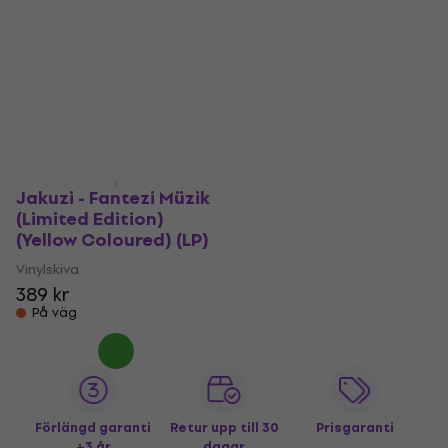
Jakuzi - Fantezi Müzik
(Limited Edition)
(Yellow Coloured) (LP)
Vinylskiva
389 kr
På väg
Förlängd garanti
Retur upp till 30
Prisgaranti
+3 år
dagar