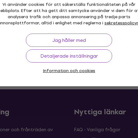
Vi använder cookies för att säkerställa funktionaliteten på vår
Kondensatormikrofoner för headset
ebbplats. Efter att ha gett ditt samtycke använder vi dem för a
3
/5
analysera trafik och anpassa annonsering på tredje parts
718 kr
nnonsplattformar, alltid i enlighet med reglerna i
sekretesspolicy
Endast förbeställningar
Jag håller med
Detaljerade inställningar
Information och cookies
 30 dagar
Prisgaranti
Mer än 3 
ing
Nyttiga länkar
oner och frånträden av
FAQ - Vanliga frågor