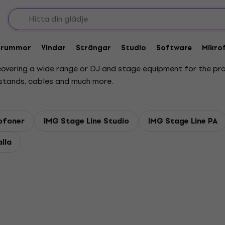
Trummor
Vindar
Strängar
Studio
Software
Mikro
overing a wide range or DJ and stage equipment for the prof
 stands, cables and much more.
ofoner
IMG Stage Line Studio
IMG Stage Line PA
lla