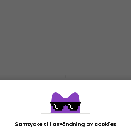
IMG Stage Line HSE-150/SK
Kondensatormikrofoner för headset
Kondensatormikrofoner för headset
4,5
/5
721 kr
I lager för E-shop
IMG Stage Line HSE-152/SK
Samtycke till användning av cookies
Kondensatormikrofoner för headset