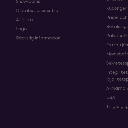
Showrooms
Kuponger
Distributionscentral
Priser och
Affiliate
Betalnings
Logo
Paketspår
Rättslig information
Extra tjä
Momsbefri
Sekretess
Integrite
lojalitet
Allmänna v
DSA
Tillgängl