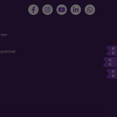
gram
bplatser