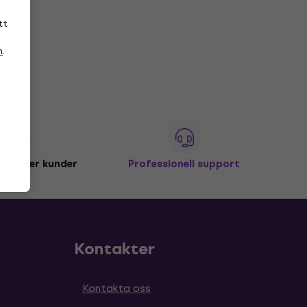
tt
n
.
miljoner kunder
Professionell support
Kontakter
Kontakta oss