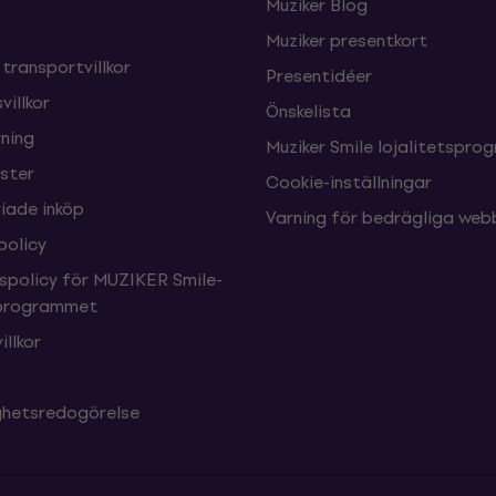
Muziker Blog
Muziker presentkort
 transportvillkor
Presentidéer
villkor
Önskelista
ning
Muziker Smile lojalitetspro
nster
Cookie-inställningar
ade inköp
Varning för bedrägliga web
policy
tspolicy för MUZIKER Smile-
sprogrammet
illkor
ighetsredogörelse