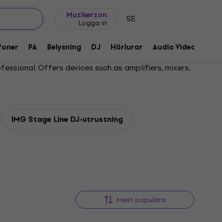
Presentidéer
FAQ
Muziker Blog
Muzikerzon
SE
Logga in
foner
PA
Belysning
DJ
Hörlurar
Audio Video
Till
essional. Offers devices such as amplifiers, mixers,
IMG Stage Line DJ-utrustning
Mest populära