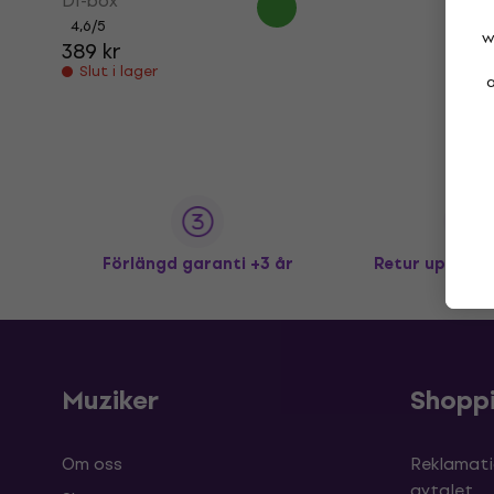
DI-box
4,6
/5
w
389 kr
Slut i lager
a
Förlängd garanti +3 år
Retur upp till
Muziker
Shopp
Om oss
Reklamati
avtalet