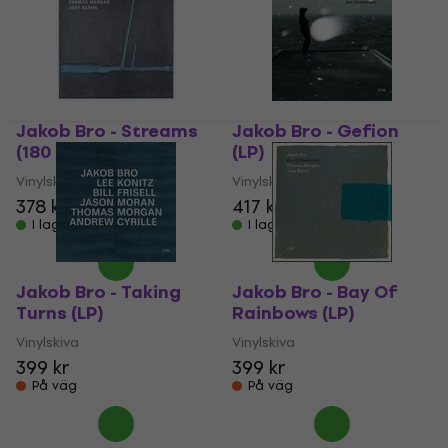
Jakob Bro - Streams
Jakob Bro - Gefion
(180 g) (LP)
(LP)
Vinylskiva
Vinylskiva
378 kr
399 kr
417 kr
I lager för E-shop
I lager för E-shop
Jakob Bro - Taking
Jakob Bro - Bay Of
Turns (LP)
Rainbows (LP)
Vinylskiva
Vinylskiva
399 kr
399 kr
På väg
På väg