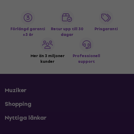
Förlängd garanti
Retur upp till 30
Prisgaranti
+3 år
dagar
Mer än 3 miljoner
Professionell
kunder
support
Muziker
Shopping
Nyttiga länkar