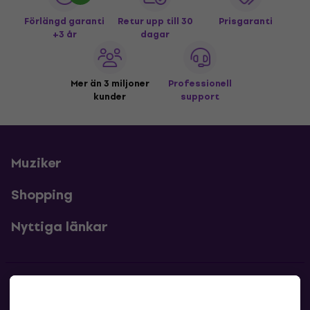
Förlängd garanti
Retur upp till 30
Prisgaranti
+3 år
dagar
Mer än 3 miljoner
Professionell
kunder
support
Muziker
Shopping
Nyttiga länkar
Kontakter