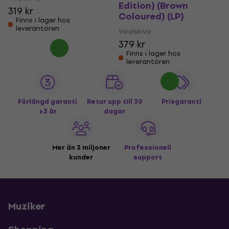
Edition) (Brown
319 kr
Coloured) (LP)
Finns i lager hos
leverantören
Vinylskiva
379 kr
Finns i lager hos
leverantören
Förlängd garanti
Retur upp till 30
Prisgaranti
+3 år
dagar
Mer än 3 miljoner
Professionell
kunder
support
Muziker