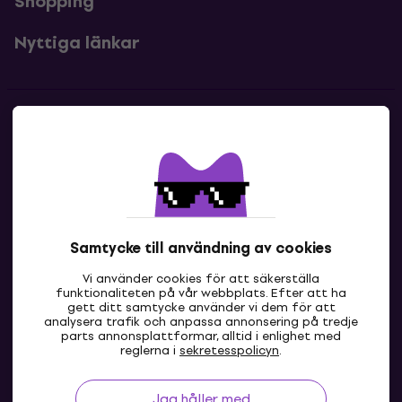
Shopping
Nyttiga länkar
Kontakter
Kontakta oss
Samtycke till användning av cookies
Vi använder cookies för att säkerställa
funktionaliteten på vår webbplats. Efter att ha
gett ditt samtycke använder vi dem för att
analysera trafik och anpassa annonsering på tredje
parts annonsplattformar, alltid i enlighet med
SE
reglerna i
sekretesspolicyn
.
Jag håller med