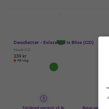
Deadletter - Existence Is Bliss
(Transparent Glitter Coloured) (LP)
Vinylskiva
462 kr
476 kr
I lager för E-shop
Deadletter - Existence Is Bliss (CD)
Musik-CD
239 kr
På väg
w
a
Förlängd garanti +3 år
Retur upp till