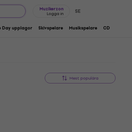
Presentidéer
FAQ
Muziker Blog
Muzikerzon
SE
Logga in
e Day upplagor
Skivspelare
Musikspelare
CD
Tillbeh
Mest populära