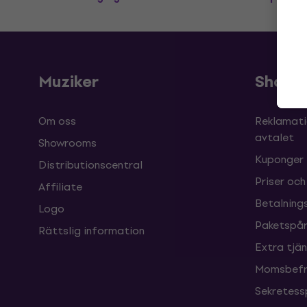
Muziker
Shopp
Om oss
Reklamati
avtalet
Showrooms
Kuponger
Distributionscentral
Priser och
Affiliate
Betalnings
Logo
Paketspår
Rättslig information
Extra tjä
Momsbefri
Sekretess