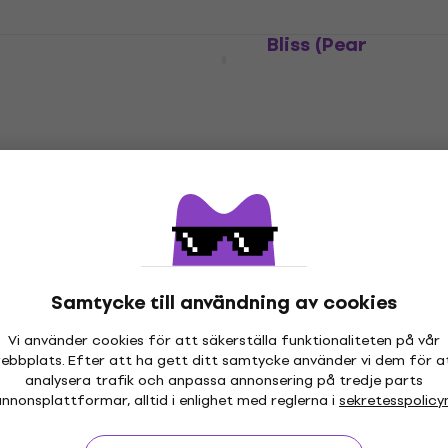
Deadletter - Existence Is Bliss (Pear
White Coloured) (LP)
Vinylskiva
462 kr
478 kr
I lager för E-shop
Samtycke till användning av cookies
Vi använder cookies för att säkerställa funktionaliteten på vår
ebbplats. Efter att ha gett ditt samtycke använder vi dem för a
analysera trafik och anpassa annonsering på tredje parts
nnonsplattformar, alltid i enlighet med reglerna i
sekretesspolicy
 30 dagar
Prisgaranti
Mer än 3 