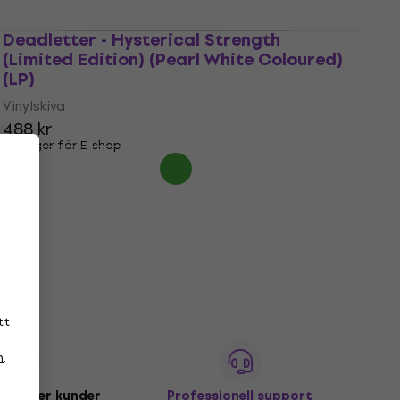
Deadletter - Hysterical Strength
(Limited Edition) (Pearl White Coloured)
(LP)
Vinylskiva
488 kr
I lager för E-shop
tt
n
.
miljoner kunder
Professionell support