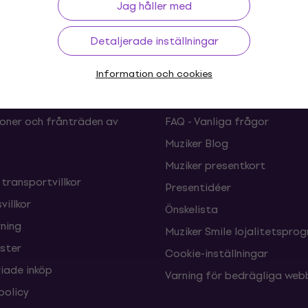
Jag håller med
Detaljerade inställningar
Information och cookies
ing
Nyttiga länkar
oner och frånträden av
FAQ - Vanliga frågor
Muziker Blog
Muziker presentkort
 transportvillkor
Presentidéer
villkor
Önskelista
ning
Muziker Smile lojalitetspro
nster
Cookie-inställningar
ade inköp
Varning för bedrägliga web
policy