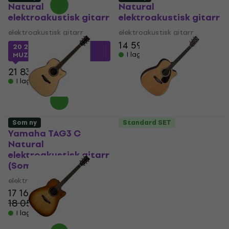
Natural
Natural
elektroakustisk gitarr
elektroakustisk gitarr
elektroakustisk gitarr
elektroakustisk gitarr
14 590,35 kr
20 232,48 kr
med kod
I lager för E-shop
MUZMUZ-5
21 834,43 kr
I lager för E-shop
Som ny
Standard SET
Yamaha TAG3 C
Yamaha FX 370 C
Natural
Natural
elektroakustisk gitarr
elektroakustisk gitarr
(Som ny)
(Som ny)
elektroakustisk gitarr
elektroakustisk gitarr
17 169 kr
3 279 kr
3 367,84 kr
18 059 kr
- 5 %
I lager för E-shop
I lager för E-shop