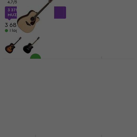
4,7
/5
4,9
/5
9 459 kr
3 375,52 kr
med kod
I lager för E-shop
MUZMUZ-5
3 684 kr
I lager för E-shop
Yamaha FGX830C
Yamaha FX400
Natural
Natural Satin
elektroakustisk gitarr
elektroakustisk gitarr
elektroakustisk gitarr
elektroakustisk gitarr
4,9
/5
3 191,31 kr
med kod
8 116,53 kr
MUZMUZ-5
I lager för E-shop
3 479 kr
I lager för E-shop