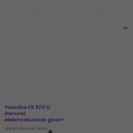
Yamaha FX370C Black
Yamaha TAG3 C
elektroakustisk gitarr
Natural
elektroakustisk gitarr
elektroakustisk gitarr
elektroakustisk gitarr
4,7
/5
3 382,16 kr
5
/5
18 024,60 kr
I lager för E-shop
I lager för E-shop
Yamaha FX 370 C
Yamaha FGX830C
Natural
Black elektroakustisk
elektroakustisk gitarr
gitarr
elektroakustisk gitarr
elektroakustisk gitarr