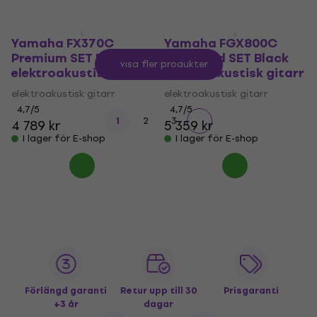
Yamaha FX370C
Yamaha FGX800C
Premium SET Black
Standard SET Black
Visa fler produkter
elektroakustisk gitarr
elektroakustisk gitarr
elektroakustisk gitarr
elektroakustisk gitarr
4,7
/5
4,7
/5
1
2
3
4 789 kr
5 359 kr
I lager för E-shop
I lager för E-shop
Förlängd garanti
Retur upp till 30
Prisgaranti
+3 år
dagar