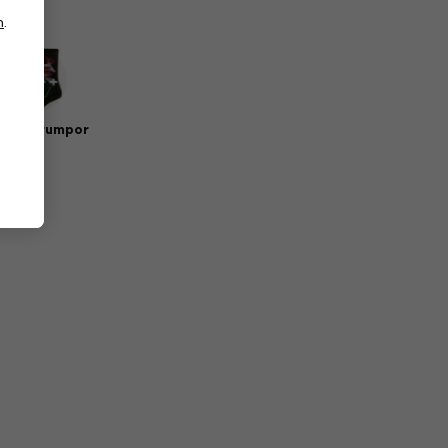
n
.
sik strumpor