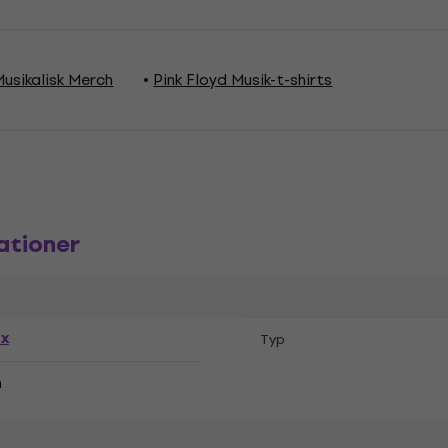
Musikalisk Merch
Pink Floyd Musik-t-shirts
ationer
ex
Typ
n