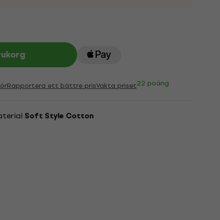
rukorg
22 poäng
ör
Rapportera ett bättre pris
Vakta priset
aterial
Soft Style Cotton