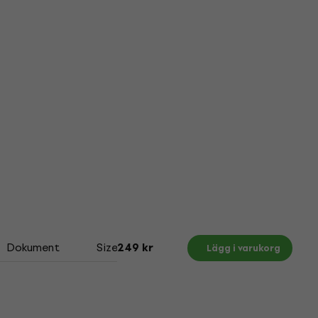
Dokument
Size Chart
249 kr
Lägg i varukorg