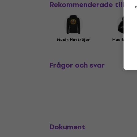
Rekommenderade tillbe
a
Musik Huvtröjor
Musikmöss
Frågor och svar
Dokument