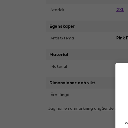
2XL
Storlek
Egenskaper
Artist/tema
Pink 
Material
Material
Soft 
Dimensioner och vikt
Kort
Ärmlängd
Jag har en anmärkning angående param
w