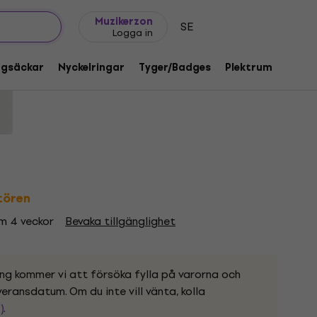
Presentidéer
FAQ
Muziker Blog
Muzikerzon
SE
Logga in
oto Charcoal Grey 2XL Skjorta
ggsäckar
Nyckelringar
Tyger/Badges
Plektrum
Gåvo
d:
1219363
ntören
om 4 veckor
Bevaka tillgänglighet
ing kommer vi att försöka fylla på varorna och
eransdatum. Om du inte vill vänta, kolla
)
.