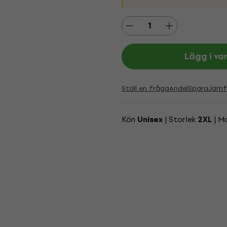
Lägg i va
Ställ en fråga
Andel
Spara
Jämf
Kön
| Storlek
| M
Unisex
2XL