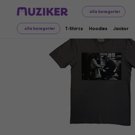
Merch
Musikalisk Merch
T-Shirts
Alla kategorier
T-Shirts
Hoodies
Jackor
Alla kategorier