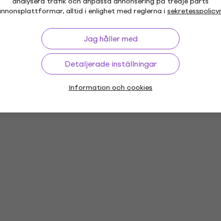
analysera trafik och anpassa annonsering på tredje parts
hör
nnonsplattformar, alltid i enlighet med reglerna i
sekretesspolicy
Jag håller med
Detaljerade inställningar
or
Vinyl LP-skivor
Musikkepsar
Mu
Information och cookies