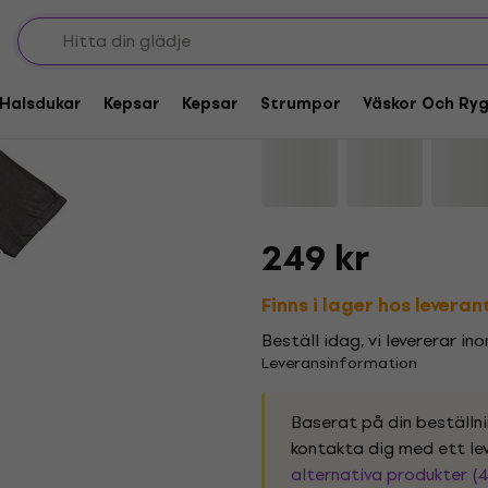
Pink Floyd Studio Ph
Halsdukar
Kepsar
Kepsar
Strumpor
Väskor Och Ry
Varumärke:
Pink Floyd
Produktko
249 kr
Finns i lager hos levera
Beställ idag, vi levererar in
Leveransinformation
Baserat på din beställn
kontakta dig med ett lev
alternativa produkter (4